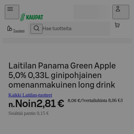
Hyppää sisältöön
Tuotteet
Laitilan Panama Green Apple
5,0% 0,33L ginipohjainen
omenanmakuinen long drink
Kaikki Laitilan-tuotteet
vertailuhinta 8,06 €/l
Noin
2,81 €
8,06 €/l
n.
Sisältää pantin 0,15 €