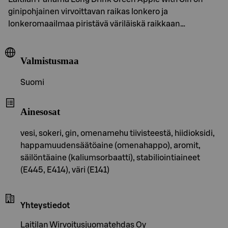
ginipohjainen virvoittavan raikas lonkero ja
lonkeromaailmaa piristävä väriläiskä raikkaan…
Valmistusmaa
Suomi
Ainesosat
vesi, sokeri, gin, omenamehu tiivisteestä, hiidioksidi,
happamuudensäätöaine (omenahappo), aromit,
säilöntäaine (kaliumsorbaatti), stabiliointiaineet
(E445, E414), väri (E141)
Yhteystiedot
Laitilan Wirvoitusjuomatehdas Oy