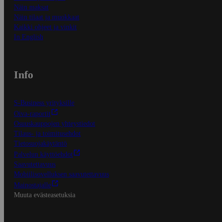
Näin maksat
Näin tilaat ja muokkaat
Kaikki ohjeet ja vinkit
In English
Info
S-Business yrityksille
Oiva-raportit
Osuuskauppojen yhteystiedot
Tilaus- ja toimitusehdot
Tietosuojakäytäntö
Palvelun käyttöehdot
Saavutettavuus
Mobiilisovelluksen saavutettavuus
Mainostajalle
Muuta evästeasetuksia