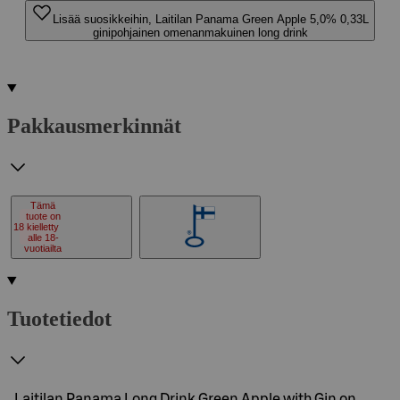
Lisää suosikkeihin, Laitilan Panama Green Apple 5,0% 0,33L
ginipohjainen omenanmakuinen long drink
Pakkausmerkinnät
Tämä
tuote on
18
kielletty
alle 18-
vuotiailta
Tuotetiedot
Laitilan Panama Long Drink Green Apple with Gin on