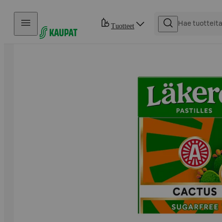
Hyppää sisältöön
Tuotteet