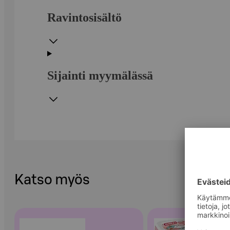
Ravintosisältö
Sijainti myymälässä
Katso myös