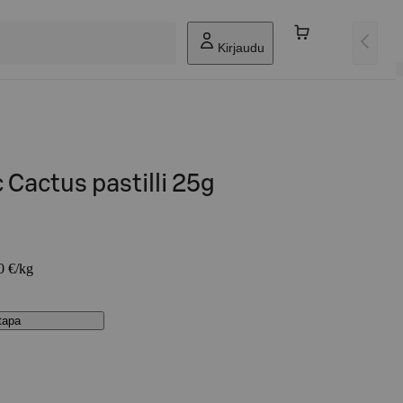
Kirjaudu
 Cactus pastilli 25g
0 €/kg
stapa