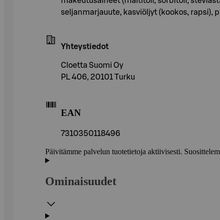
makeutusaineet (maltitoli, sorbitoli, steviast
seljanmarjauute, kasviöljyt (kookos, rapsi),
Yhteystiedot
Cloetta Suomi Oy
PL 406, 20101 Turku
EAN
7310350118496
Päivitämme palvelun tuotetietoja aktiivisesti. Suositte
Ominaisuudet