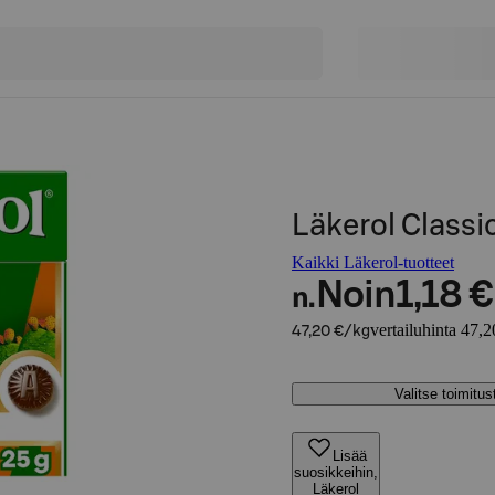
Läkerol Classic
Kaikki Läkerol-tuotteet
Noin
1,18 €
n.
vertailuhinta 47,2
47,20 €/kg
Valitse toimitu
Lisää
suosikkeihin,
Läkerol