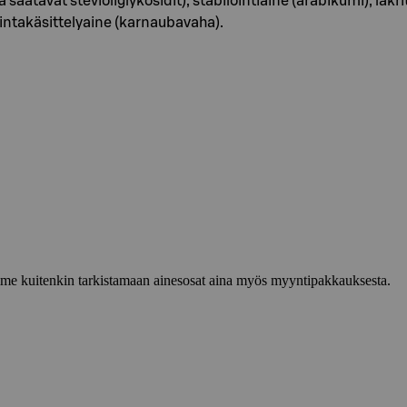
a saatavat stevioliglykosidit), stabilointiaine (arabikumi), la
 pintakäsittelyaine (karnaubavaha).
lemme kuitenkin tarkistamaan ainesosat aina myös myyntipakkauksesta.