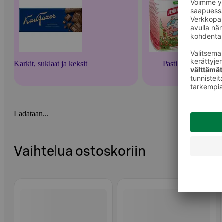
Karkit, suklaat ja keksit
Pastillit
Ladataan...
Vaihtelua ostoskoriin
Ohita listaus