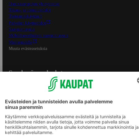
Osuuskauppojen yhteystiedot
Tilaus- ja toimitusehdot
Tietosuojakäytäntö
Palvelun käyttöehdot
Saavutettavuus
Mobiilisovelluksen saavutettavuus
Mainostajalle
Muuta evästeasetuksia
S-ryhmän palvelut
S-ryhmä
Asiakasomistajuus
Yhteishyvä Ruoka -sovellus
S-ostoslista -sovellus
Prisma.fi
Sokos.fi
S-Pankki
Yhteishyvä