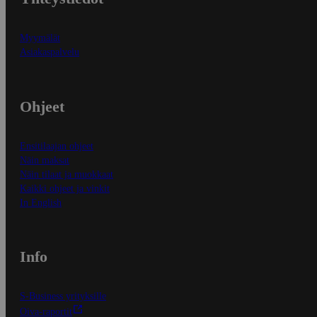
Myymälät
Asiakaspalvelu
Ohjeet
Ensitilaajan ohjeet
Näin maksat
Näin tilaat ja muokkaat
Kaikki ohjeet ja vinkit
In English
Info
S-Business yrityksille
Oiva-raportit