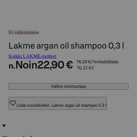
Ei valikoimassa
Lakme argan oil shampoo 0,3 l
Kaikki LAKME-tuotteet
vertailuhinta
Noin
22,90 €
76,33 €/l
n.
76,33 €/l
Valitse toimitustapa
Lisää suosikkeihin, Lakme argan oil shampoo 0,3 l