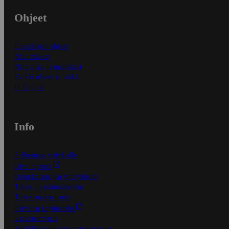
Ohjeet
Ensitilaajan ohjeet
Näin maksat
Näin tilaat ja muokkaat
Kaikki ohjeet ja vinkit
In English
Info
S-Business yrityksille
Oiva-raportit
Osuuskauppojen yhteystiedot
Tilaus- ja toimitusehdot
Tietosuojakäytäntö
Palvelun käyttöehdot
Saavutettavuus
Mobiilisovelluksen saavutettavuus