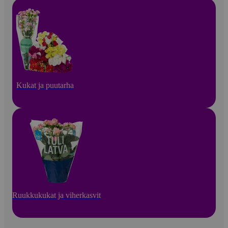
Kukat ja puutarha
Ruukkukukat ja viherkasvit