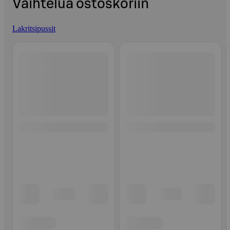
Vaihtelua ostoskoriin
Lakritsipussit
Ohita listaus