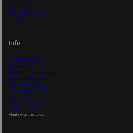
Näin maksat
Näin tilaat ja muokkaat
Kaikki ohjeet ja vinkit
In English
Info
S-Business yrityksille
Oiva-raportit
Osuuskauppojen yhteystiedot
Tilaus- ja toimitusehdot
Tietosuojakäytäntö
Palvelun käyttöehdot
Saavutettavuus
Mobiilisovelluksen saavutettavuus
Mainostajalle
Muuta evästeasetuksia