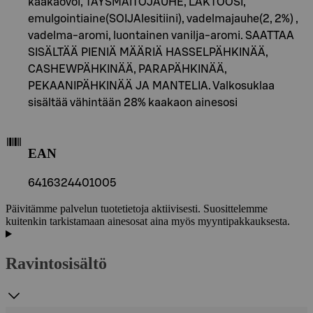
kaakaovoi, TÄYSMAITOJAUHE, LAKTOOSI,
emulgointiaine(SOIJAlesitiini), vadelmajauhe(2, 2%) ,
vadelma-aromi, luontainen vanilja-aromi. SAATTAA
SISÄLTÄÄ PIENIÄ MÄÄRIÄ HASSELPÄHKINÄÄ,
CASHEWPÄHKINÄÄ, PARAPÄHKINÄÄ,
PEKAANIPÄHKINÄÄ JA MANTELIA. Valkosuklaa
sisältää vähintään 28% kaakaon ainesosi
EAN
6416324401005
Päivitämme palvelun tuotetietoja aktiivisesti. Suosittelemme
kuitenkin tarkistamaan ainesosat aina myös myyntipakkauksesta.
Ravintosisältö