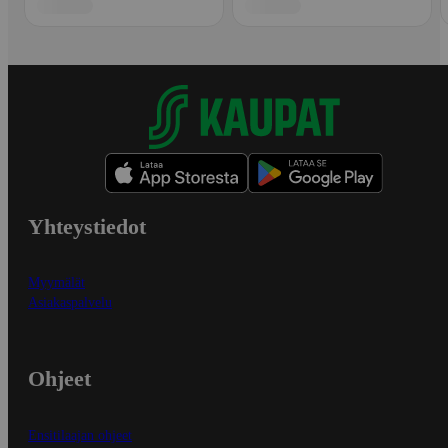
Yhteystiedot
Myymälät
Asiakaspalvelu
Ohjeet
Ensitilaajan ohjeet