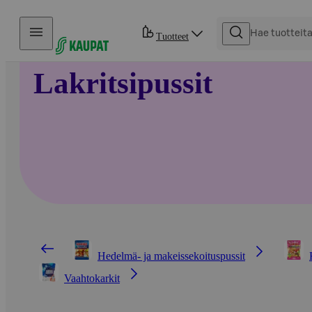
Hyppää sisältöön
Tuotteet
Lakritsipussit
Hedelmä- ja makeissekoituspussit
Vaahtokarkit