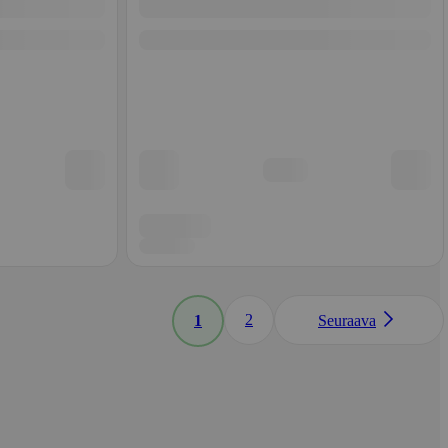
2
1
Seuraava