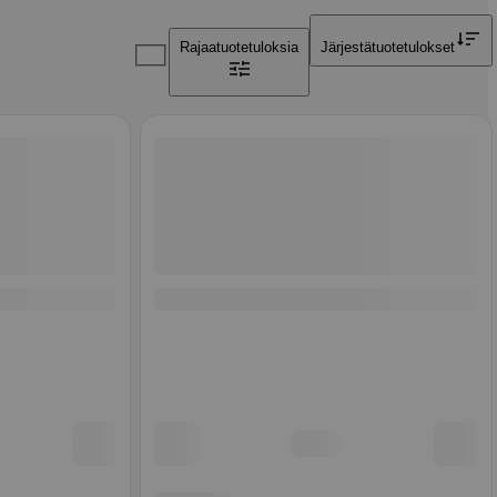
Rajaa
tuotetuloksia
Järjestä
tuotetulokset