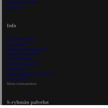
Kaikki ohjeet ja vinkit
In English
Info
S-Business yrityksille
Oiva-raportit
Osuuskauppojen yhteystiedot
Tilaus- ja toimitusehdot
Tietosuojakäytäntö
Palvelun käyttöehdot
Saavutettavuus
Mobiilisovelluksen saavutettavuus
Mainostajalle
Muuta evästeasetuksia
S-ryhmän palvelut