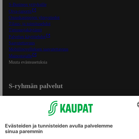
S-Business yrityksille
Oiva-raportit
Osuuskauppojen yhteystiedot
Tilaus- ja toimitusehdot
Tietosuojakäytäntö
Palvelun käyttöehdot
Saavutettavuus
Mobiilisovelluksen saavutettavuus
Mainostajalle
Muuta evästeasetuksia
S-ryhmän palvelut
S-ryhmä
Asiakasomistajuus
Yhteishyvä Ruoka -sovellus
S-ostoslista -sovellus
Prisma.fi
Sokos.fi