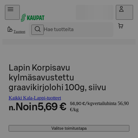
Hyppää sisältöön
Tuotteet
Lapin Korpisavu
kylmäsavustettu
graavikirjolohi 100g, siivu
Kaikki Kala-Lappi-tuotteet
vertailuhinta 56,90
Noin
5,69 €
56,90 €/kg
n.
€/kg
Valitse toimitustapa