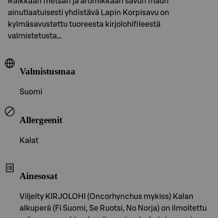
Raikkaan metsän ja aromikkaan savun maun
ainutlaatuisesti yhdistävä Lapin Korpisavu on
kylmäsavustettu tuoreesta kirjolohifileestä
valmistetusta…
Valmistusmaa
Suomi
Allergeenit
Kalat
Ainesosat
Viljelty KIRJOLOHI (Oncorhynchus mykiss) Kalan
alkuperä (Fi Suomi, Se Ruotsi, No Norja) on ilmoitettu