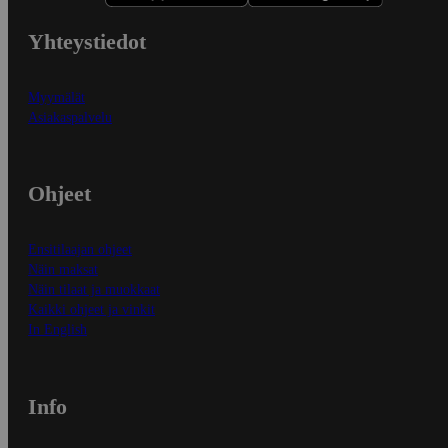
Yhteystiedot
Myymälät
Asiakaspalvelu
Ohjeet
Ensitilaajan ohjeet
Näin maksat
Näin tilaat ja muokkaat
Kaikki ohjeet ja vinkit
In English
Info