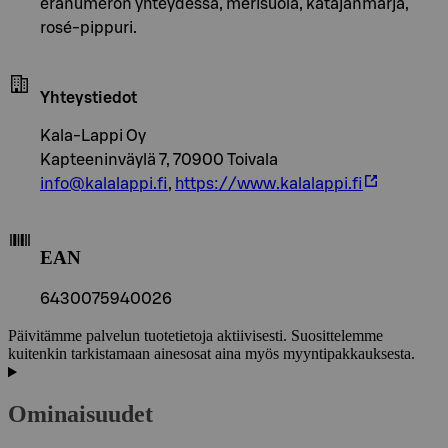
eränumeron yhteydessä, merisuola, katajanmarja,
rosé-pippuri.
Yhteystiedot
Kala-Lappi Oy
Kapteeninväylä 7, 70900 Toivala
info@kalalappi.fi
,
https://www.kalalappi.fi
EAN
6430075940026
Päivitämme palvelun tuotetietoja aktiivisesti. Suosittelemme
kuitenkin tarkistamaan ainesosat aina myös myyntipakkauksesta.
Ominaisuudet