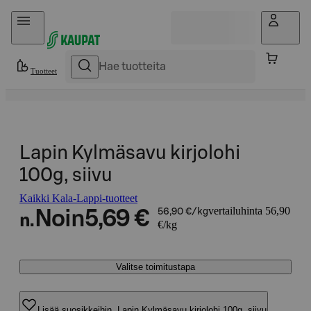
Hyppää sisältöön
Tuotteet
Lapin Kylmäsavu kirjolohi
100g, siivu
Kaikki Kala-Lappi-tuotteet
vertailuhinta 56,90
Noin
5,69 €
56,90 €/kg
n.
€/kg
Valitse toimitustapa
Lisää suosikkeihin, Lapin Kylmäsavu kirjolohi 100g, siivu