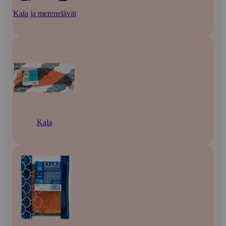
Kala ja merenelävät
Kala