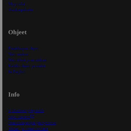
Myymälät
Asiakaspalvelu
Ohjeet
Ensitilaajan ohjeet
Näin maksat
Näin tilaat ja muokkaat
Kaikki ohjeet ja vinkit
In English
Info
S-Business yrityksille
Oiva-raportit
Osuuskauppojen yhteystiedot
Tilaus- ja toimitusehdot