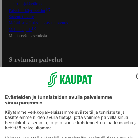
Tietosuojakäytäntö
Palvelun käyttöehdot
Saavutettavuus
Mobiilisovelluksen saavutettavuus
Mainostajalle
Muuta evästeasetuksia
S-ryhmän palvelut
S-ryhmä
Asiakasomistajuus
Yhteishyvä Ruoka -sovellus
S-ostoslista -sovellus
Prisma.fi
Sokos.fi
S-Pankki
Yhteishyvä
Sokos Hotels