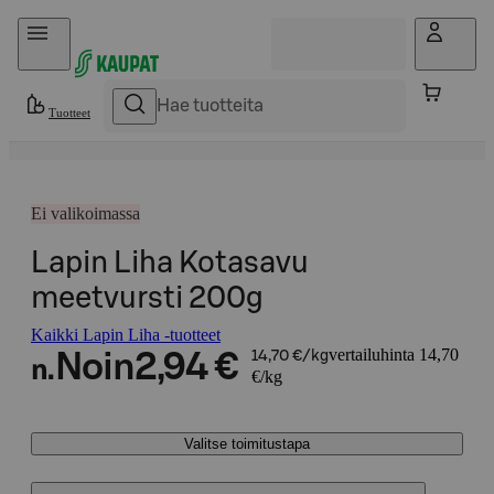
Hyppää sisältöön
Tuotteet
Ei valikoimassa
Lapin Liha Kotasavu
meetvursti 200g
Kaikki Lapin Liha -tuotteet
vertailuhinta 14,70
Noin
2,94 €
14,70 €/kg
n.
€/kg
Valitse toimitustapa