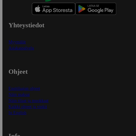
Yhteystiedot
Myymälät
Asiakaspalvelu
Ohjeet
Ensitilaajan ohjeet
Näin maksat
Näin tilaat ja muokkaat
Kaikki ohjeet ja vinkit
In English
Info