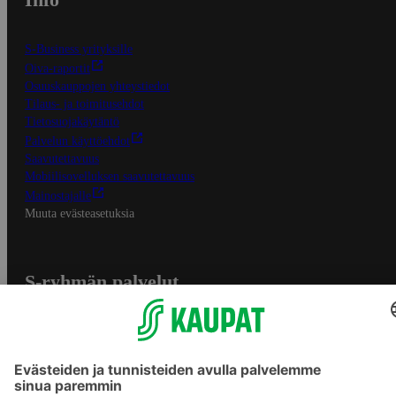
S-Business yrityksille
Oiva-raportit
Osuuskauppojen yhteystiedot
Tilaus- ja toimitusehdot
Tietosuojakäytäntö
Palvelun käyttöehdot
Saavutettavuus
Mobiilisovelluksen saavutettavuus
Mainostajalle
Muuta evästeasetuksia
S-ryhmän palvelut
S-ryhmä
Asiakasomistajuus
Yhteishyvä Ruoka -sovellus
S-ostoslista -sovellus