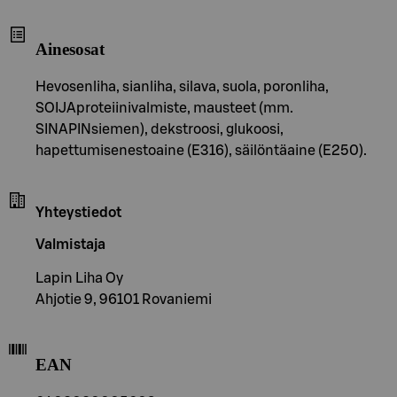
Ainesosat
Hevosenliha, sianliha, silava, suola, poronliha,
SOIJAproteiinivalmiste, mausteet (mm.
SINAPINsiemen), dekstroosi, glukoosi,
hapettumisenestoaine (E316), säilöntäaine (E250).
Yhteystiedot
Valmistaja
Lapin Liha Oy
Ahjotie 9, 96101 Rovaniemi
EAN