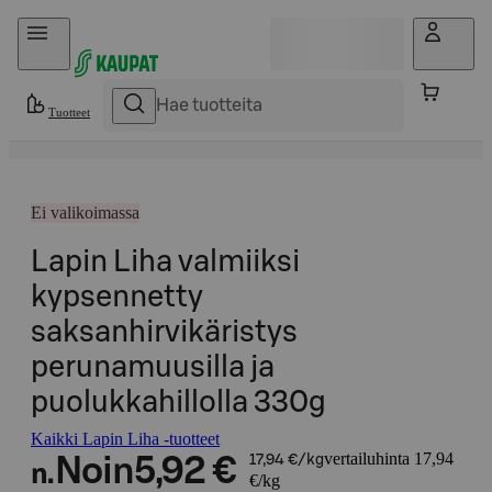
Hyppää sisältöön
Tuotteet
Ei valikoimassa
Lapin Liha valmiiksi
kypsennetty
saksanhirvikäristys
perunamuusilla ja
puolukkahillolla 330g
Kaikki Lapin Liha -tuotteet
vertailuhinta 17,94
Noin
5,92 €
17,94 €/kg
n.
€/kg