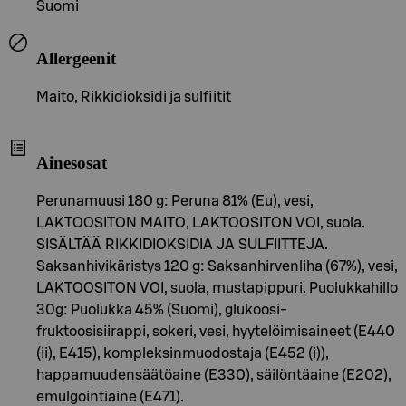
Suomi
Allergeenit
Maito, Rikkidioksidi ja sulfiitit
Ainesosat
Perunamuusi 180 g: Peruna 81% (Eu), vesi,
LAKTOOSITON MAITO, LAKTOOSITON VOI, suola.
SISÄLTÄÄ RIKKIDIOKSIDIA JA SULFIITTEJA.
Saksanhivikäristys 120 g: Saksanhirvenliha (67%), vesi,
LAKTOOSITON VOI, suola, mustapippuri. Puolukkahillo
30g: Puolukka 45% (Suomi), glukoosi-
fruktoosisiirappi, sokeri, vesi, hyytelöimisaineet (E440
(ii), E415), kompleksinmuodostaja (E452 (i)),
happamuudensäätöaine (E330), säilöntäaine (E202),
emulgointiaine (E471).