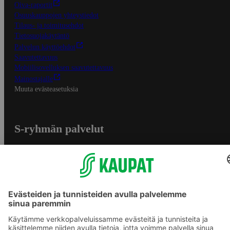
Oiva-raportit
Osuuskauppojen yhteystiedot
Tilaus- ja toimitusehdot
Tietosuojakäytäntö
Palvelun käyttöehdot
Saavutettavuus
Mobiilisovelluksen saavutettavuus
Mainostajalle
Muuta evästeasetuksia
S-ryhmän palvelut
S-ryhmä
Asiakasomistajuus
Yhteishyvä Ruoka -sovellus
S-ostoslista -sovellus
Prisma.fi
Sokos.fi
S-Pankki