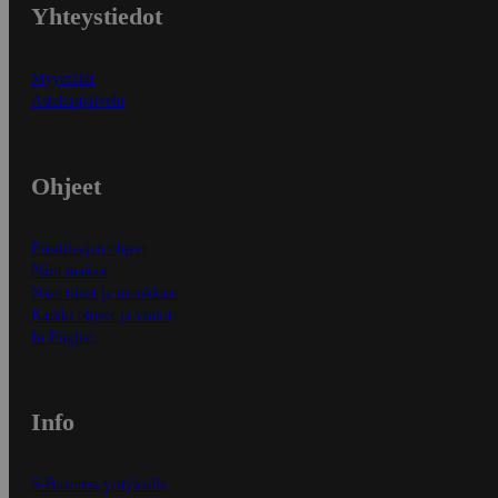
Yhteystiedot
Myymälät
Asiakaspalvelu
Ohjeet
Ensitilaajan ohjeet
Näin maksat
Näin tilaat ja muokkaat
Kaikki ohjeet ja vinkit
In English
Info
S-Business yrityksille