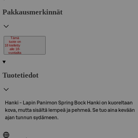
Pakkausmerkinnät
Tämä
tuote on
18
kielletty
alle 18-
vuotiailta
Tuotetiedot
Hanki - Lapin Panimon Spring Bock Hanki on kuoreltaan
kova, mutta sisältä lempeä ja pehmeä. Se tuo aina kevään
ajan tunnun sydämeen.