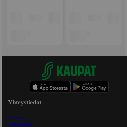
Yhteystiedot
Myymälät
Asiakaspalvelu