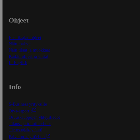
Ohjeet
Ensitilaajan ohjeet
Näin maksat
Näin tilaat ja muokkaat
Kaikki ohjeet ja vinkit
In English
Info
S-Business yrityksille
Oiva-raportit
Osuuskauppojen yhteystiedot
Tilaus- ja toimitusehdot
Tietosuojakäytäntö
Palvelun käyttöehdot