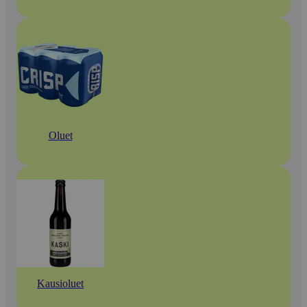
Oluet
Kausioluet