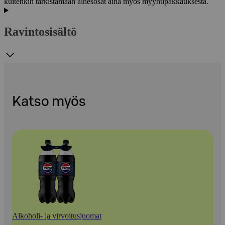
kuitenkin tarkistamaan ainesosat aina myös myyntipakkauksesta.
Ravintosisältö
Katso myös
Alkoholi- ja virvoitusjuomat