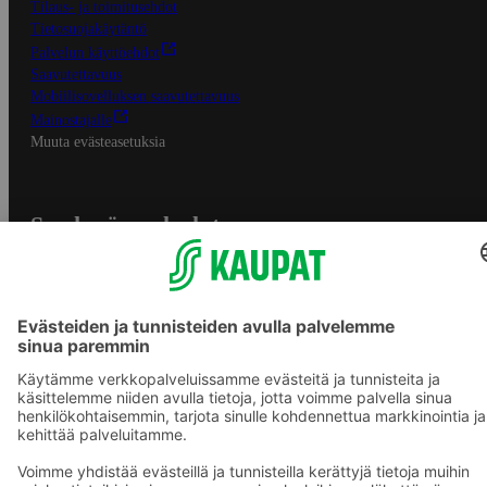
Tilaus- ja toimitusehdot
Tietosuojakäytäntö
Palvelun käyttöehdot
Saavutettavuus
Mobiilisovelluksen saavutettavuus
Mainostajalle
Muuta evästeasetuksia
S-ryhmän palvelut
S-ryhmä
Asiakasomistajuus
Yhteishyvä Ruoka -sovellus
S-ostoslista -sovellus
Prisma.fi
Sokos.fi
S-Pankki
Yhteishyvä
Sokos Hotels