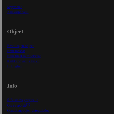
Myymälät
Asiakaspalvelu
Ohjeet
Ensitilaajan ohjeet
Näin maksat
Näin tilaat ja muokkaat
Kaikki ohjeet ja vinkit
In English
Info
S-Business yrityksille
Oiva-raportit
Osuuskauppojen yhteystiedot