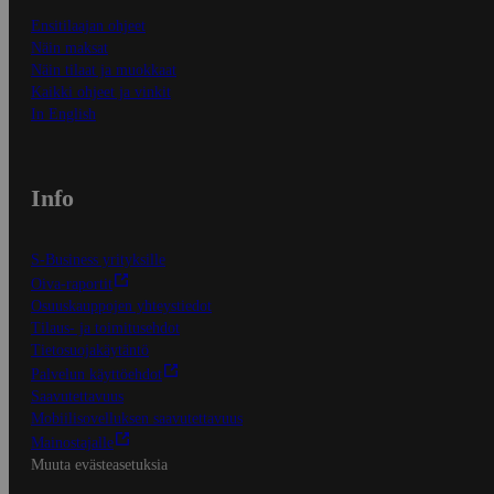
Ensitilaajan ohjeet
Näin maksat
Näin tilaat ja muokkaat
Kaikki ohjeet ja vinkit
In English
Info
S-Business yrityksille
Oiva-raportit
Osuuskauppojen yhteystiedot
Tilaus- ja toimitusehdot
Tietosuojakäytäntö
Palvelun käyttöehdot
Saavutettavuus
Mobiilisovelluksen saavutettavuus
Mainostajalle
Muuta evästeasetuksia