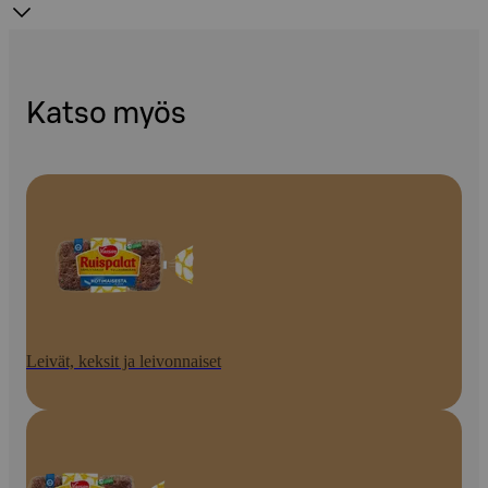
Katso myös
Leivät, keksit ja leivonnaiset