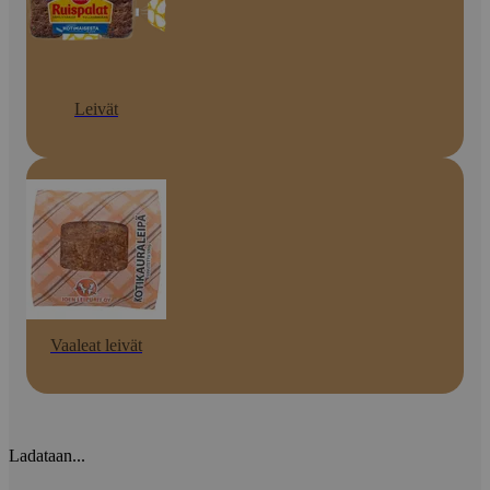
Leivät
Vaaleat leivät
Ladataan...