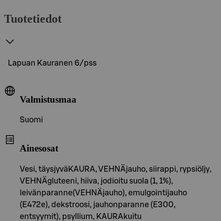
Tuotetiedot
Lapuan Kauranen 6/pss
Valmistusmaa
Suomi
Ainesosat
Vesi, täysjyväKAURA, VEHNÄjauho, siirappi, rypsiöljy,
VEHNÄgluteeni, hiiva, jodioitu suola (1, 1%),
leivänparanne(VEHNÄjauho), emulgointijauho
(E472e), dekstroosi, jauhonparanne (E300,
entsyymit), psyllium, KAURAkuitu