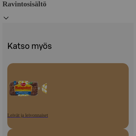
Ravintosisältö
Katso myös
Leivät ja leivonnaiset