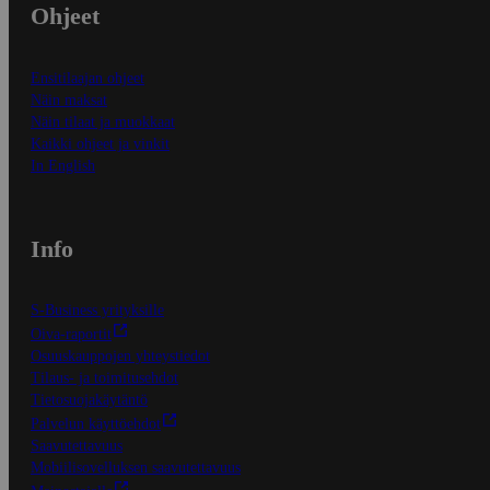
Ohjeet
Ensitilaajan ohjeet
Näin maksat
Näin tilaat ja muokkaat
Kaikki ohjeet ja vinkit
In English
Info
S-Business yrityksille
Oiva-raportit
Osuuskauppojen yhteystiedot
Tilaus- ja toimitusehdot
Tietosuojakäytäntö
Palvelun käyttöehdot
Saavutettavuus
Mobiilisovelluksen saavutettavuus