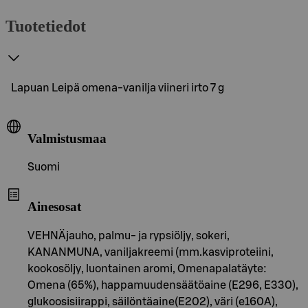
Tuotetiedot
Lapuan Leipä omena-vanilja viineri irto 7 g
Valmistusmaa
Suomi
Ainesosat
VEHNÄjauho, palmu- ja rypsiöljy, sokeri,
KANANMUNA, vaniljakreemi (mm.kasviproteiini,
kookosöljy, luontainen aromi, Omenapalatäyte:
Omena (65%), happamuudensäätöaine (E296, E330),
glukoosisiirappi, säilöntäaine(E202), väri (e160A),