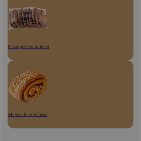
Paistopisteen tuotteet
Makeat leivonnaiset