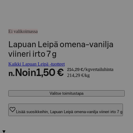
Ei valikoimassa
Lapuan Leipä omena-vanilja
viineri irto 7 g
Kaikki Lapuan Leipä -tuotteet
vertailuhinta
Noin
1,50 €
214,29 €/kg
n.
214,29 €/kg
Valitse toimitustapa
Lisää suosikkeihin, Lapuan Leipä omena-vanilja viineri irto 7 g