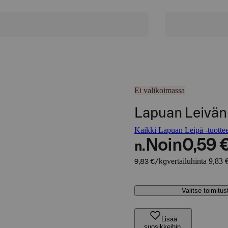
Ei valikoimassa
Lapuan Leivän
Kaikki Lapuan Leipä -tuottee
Noin
0,59 
n.
vertailuhinta 9,83 
9,83 €/kg
Valitse toimitu
Lisää
suosikkeihin,