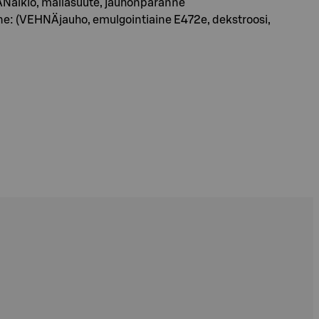
alkio, mallasuute, jauhonparanne
anne: (VEHNÄjauho, emulgointiaine E472e, dekstroosi,