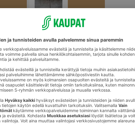
Tuoreet sämpylät