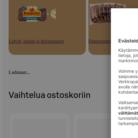
Leivät, keksit ja leivonnaiset
Paistopisteen tuotteet
Ladataan...
Vaihtelua ostoskoriin
Ohita listaus