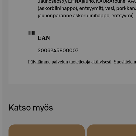
Jauhoseos:(VEHNÄjauho, KAURArouhe, KAUR
(askorbiinihappo), entsyymit), vesi, porkkan
jauhonparanne askorbiinihappo, entsyymi)
EAN
2006245800007
Päivitämme palvelun tuotetietoja aktiivisesti. Suositte
Katso myös