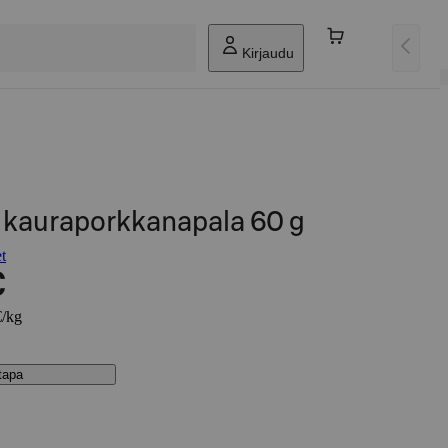
Kirjaudu
 kauraporkkanapala 60 g
t
€
€/kg
stapa