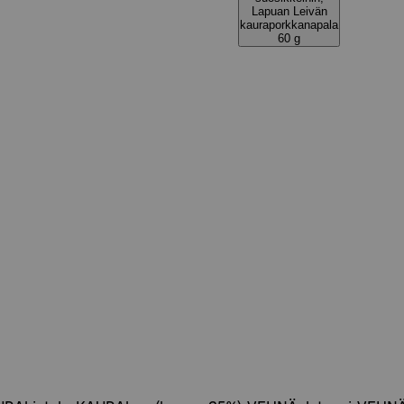
Lapuan Leivän
kauraporkkanapala
60 g