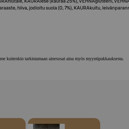
Ahiutale, KAURAlese (kauraa 25%), VEHNÄgluteeni, VEHNÄN
araaste, hiiva, jodioitu suola (0, 7%), KAURAkuitu, leivänpar
lemme kuitenkin tarkistamaan ainesosat aina myös myyntipakkauksesta.