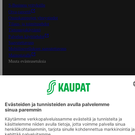
S-Business yrityksille
Oiva-raportit
Osuuskauppojen yhteystiedot
Tilaus- ja toimitusehdot
Tietosuojakäytäntö
Palvelun käyttöehdot
Saavutettavuus
Mobiilisovelluksen saavutettavuus
Mainostajalle
Muuta evästeasetuksia
S-ryhmän palvelut
S-ryhmä
Asiakasomistajuus
Yhteishyvä Ruoka -sovellus
S-ostoslista -sovellus
Prisma.fi