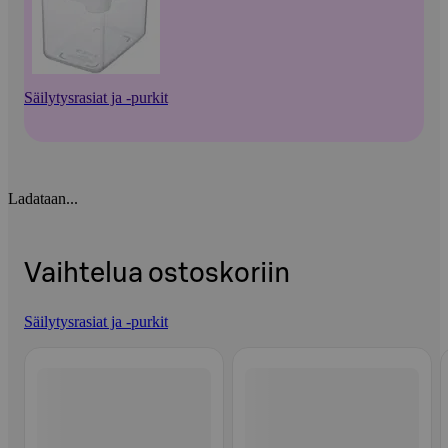
Säilytysrasiat ja -purkit
Ladataan...
Vaihtelua ostoskoriin
Säilytysrasiat ja -purkit
Ohita listaus