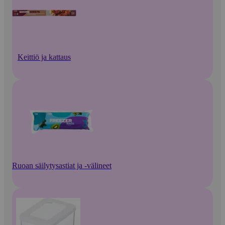
Keittiö ja kattaus
Ruoan säilytysastiat ja -välineet