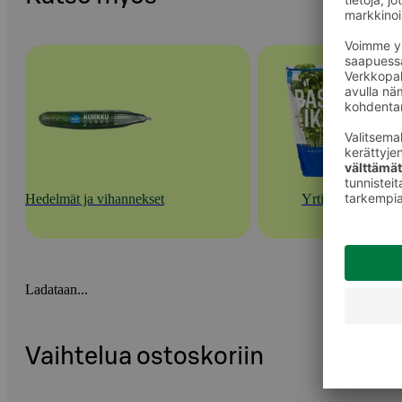
Hedelmät ja vihannekset
Yrtit
Ladataan...
Vaihtelua ostoskoriin