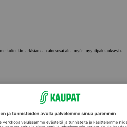
lemme kuitenkin tarkistamaan ainesosat aina myös myyntipakkauksesta.