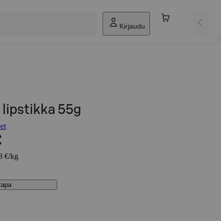
Kirjaudu
lipstikka 55g
et
€
8 €/kg
stapa