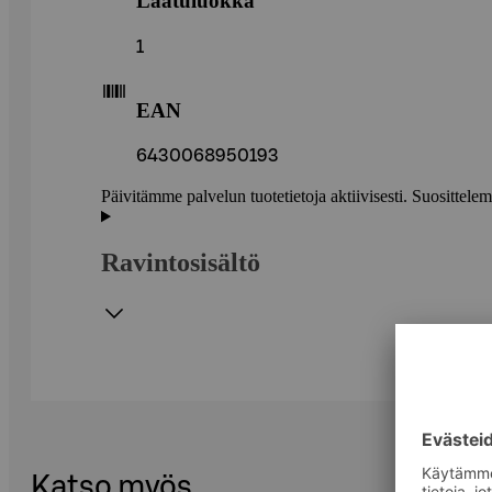
Laatuluokka
1
EAN
6430068950193
Päivitämme palvelun tuotetietoja aktiivisesti. Suositte
Ravintosisältö
Katso myös