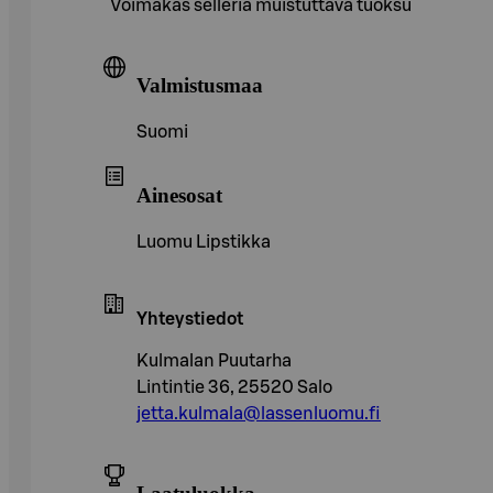
Voimakas selleriä muistuttava tuoksu
Valmistusmaa
Suomi
Ainesosat
Luomu Lipstikka
Yhteystiedot
Kulmalan Puutarha
Lintintie 36, 25520 Salo
jetta.kulmala@lassenluomu.fi