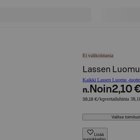
Ei valikoimassa
Lassen Luomu 
Kaikki Lassen Luomu -tuotte
Noin
2,10 
n.
vertailuhinta 38,1
38,18 €/kg
Valitse toimitu
Lisää
suosikkeihin,