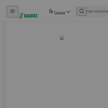
Hyppää sisältöön
Tuotteet