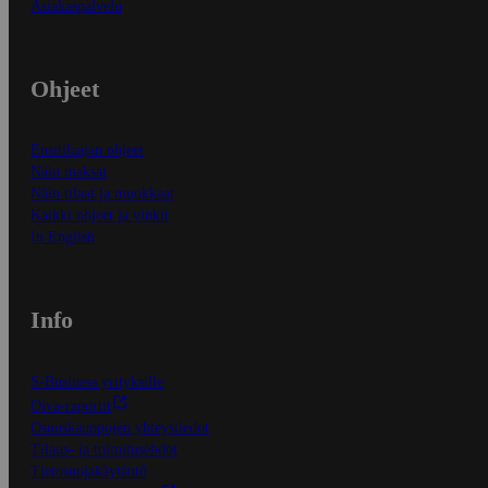
Asiakaspalvelu
Ohjeet
Ensitilaajan ohjeet
Näin maksat
Näin tilaat ja muokkaat
Kaikki ohjeet ja vinkit
In English
Info
S-Business yrityksille
Oiva-raportit
Osuuskauppojen yhteystiedot
Tilaus- ja toimitusehdot
Tietosuojakäytäntö