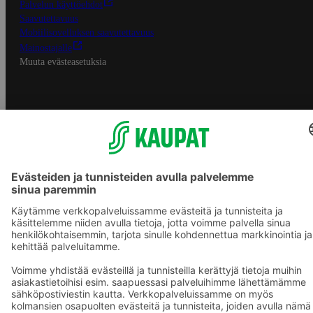
Palvelun käyttöehdot
Saavutettavuus
Mobiilisovelluksen saavutettavuus
Mainostajalle
Muuta evästeasetuksia
S-ryhmän palvelut
S-ryhmä
Asiakasomistajuus
Yhteishyvä Ruoka -sovellus
S-ostoslista -sovellus
Prisma.fi
Sokos.fi
S-Pankki
Yhteishyvä
Sokos Hotels
Raflaamo