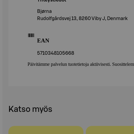
Yhteystiedot
Bjørna
Rudolfgårdsvej 13, 8260 Viby J, Denmark
EAN
5710348105668
Päivitämme palvelun tuotetietoja aktiivisesti. Suositte
Katso myös