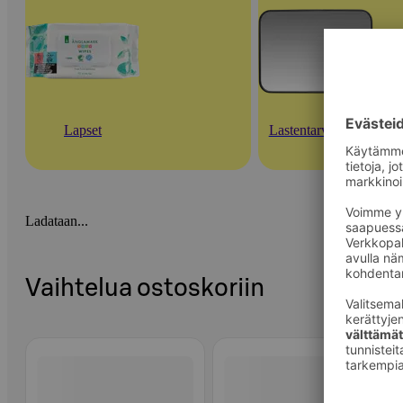
Lapset
Lastentarvikkeet
Ladataan...
Vaihtelua ostoskoriin
Ohita listaus