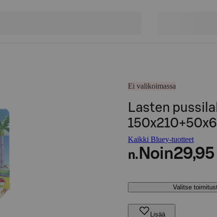
Ei valikoimassa
Lasten pussila
150x210+50x6
Kaikki Bluey-tuotteet
Noin
29,95
n.
Valitse toimitu
Lisää