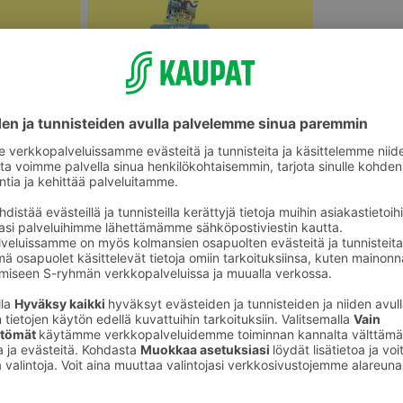
Vauvojen ja lasten vuodevaatteet