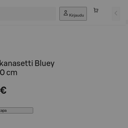
Kirjaudu
kanasetti Bluey
0 cm
 €
stapa