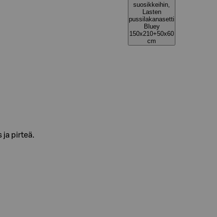
suosikkeihin,
Lasten
pussilakanasetti
Bluey
150x210+50x60
cm
ja pirteä.