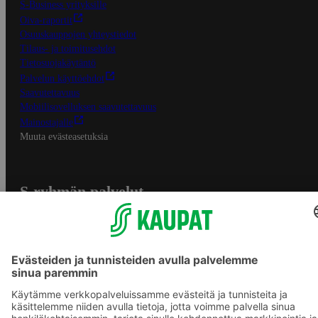
S-Business yrityksille
Oiva-raportit
Osuuskauppojen yhteystiedot
Tilaus- ja toimitusehdot
Tietosuojakäytäntö
Palvelun käyttöehdot
Saavutettavuus
Mobiilisovelluksen saavutettavuus
Mainostajalle
Muuta evästeasetuksia
S-ryhmän palvelut
S-ryhmä
Asiakasomistajuus
Yhteishyvä Ruoka -sovellus
S-ostoslista -sovellus
Prisma.fi
Sokos.fi