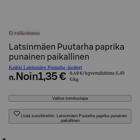
Ei valikoimassa
Latsinmäen Puutarha paprika
punainen paikallinen
Kaikki Latsinmäen Puutarha -tuotteet
vertailuhinta 6,49
Noin
1,35 €
6,49 €/kg
n.
€/kg
Valitse toimitustapa
Lisää suosikkeihin, Latsinmäen Puutarha paprika punainen
paikallinen