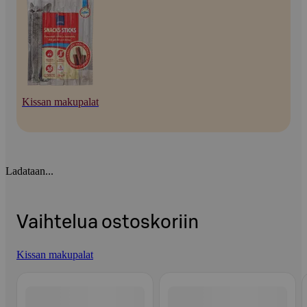
Kissan makupalat
Ladataan...
Vaihtelua ostoskoriin
Kissan makupalat
Ohita listaus