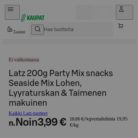
Hyppää sisältöön
Tuotteet
Ei valikoimassa
Latz 200g Party Mix snacks
Seaside Mix Lohen,
Lyyraturskan & Taimenen
makuinen
Kaikki Latz-tuotteet
vertailuhinta 19,95
Noin
3,99 €
19,95 €/kg
n.
€/kg