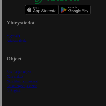
Yhteystiedot
Myymälät
Asiakaspalvelu
Ohjeet
Ensitilaajan ohjeet
Näin maksat
Näin tilaat ja muokkaat
Kaikki ohjeet ja vinkit
In English