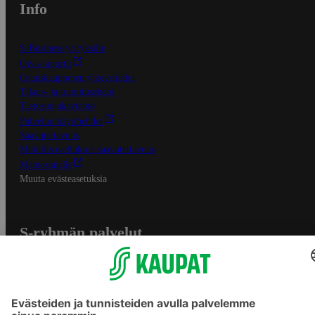
Info
S-Business yrityksille
Oiva-raportit
Osuuskauppojen yhteystiedot
Tilaus- ja toimitusehdot
Tietosuojakäytäntö
Palvelun käyttöehdot
Saavutettavuus
Mobiilisovelluksen saavutettavuus
Mainostajalle
Muuta evästeasetuksia
S-ryhmän palvelut
S-ryhmä
Asiakasomistajuus
Yhteishyvä Ruoka -sovellus