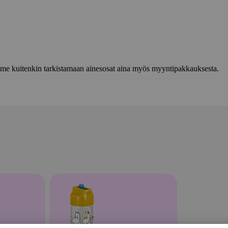
lemme kuitenkin tarkistamaan ainesosat aina myös myyntipakkauksesta.