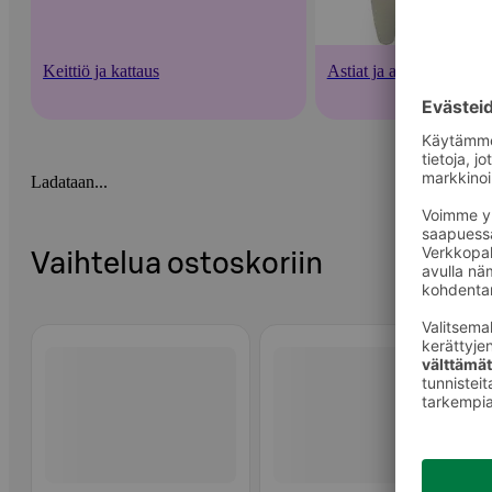
Keittiö ja kattaus
Astiat ja aterimet
Ladataan...
Vaihtelua ostoskoriin
Ohita listaus