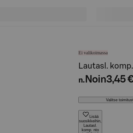
Ei valikoimassa
Lautasl. komp.
Noin
3,45 
n.
Valitse toimitu
Lisää
suosikkeihin,
Lautasl.
komp. nto