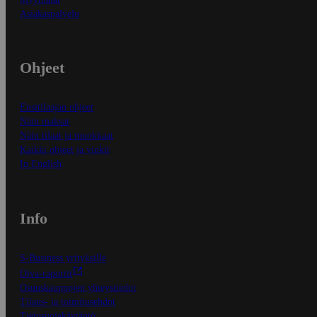
Asiakaspalvelu
Ohjeet
Ensitilaajan ohjeet
Näin maksat
Näin tilaat ja muokkaat
Kaikki ohjeet ja vinkit
In English
Info
S-Business yrityksille
Oiva-raportit
Osuuskauppojen yhteystiedot
Tilaus- ja toimitusehdot
Tietosuojakäytäntö