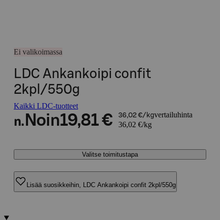
Ei valikoimassa
LDC Ankankoipi confit
2kpl/550g
Kaikki LDC-tuotteet
vertailuhinta
Noin
19,81 €
36,02 €/kg
n.
36,02 €/kg
Valitse toimitustapa
Lisää suosikkeihin, LDC Ankankoipi confit 2kpl/550g