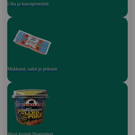
Liha ja kasviproteiinit
Makkarat, nakit ja pekonit
Muut kypsät lihatuotteet