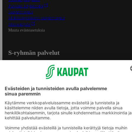
Palvelun käyttöehdot
Saavutettavuus
Mobiilisovelluksen saavutettavuus
Mainostajalle
Muuta evästeasetuksia
S-ryhmän palvelut
S-ryhmä
Asiakasomistajuus
Yhteishyvä Ruoka -sovellus
S-ostoslista -sovellus
Prisma.fi
Sokos.fi
S-Pankki
Yhteishyvä
Sokos Hotels
Raflaamo