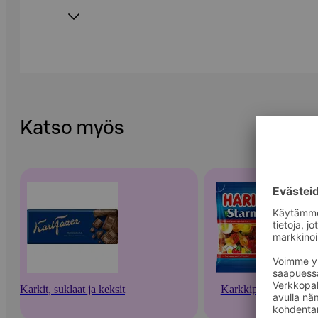
Katso myös
Karkit, suklaat ja keksit
Karkkipussit