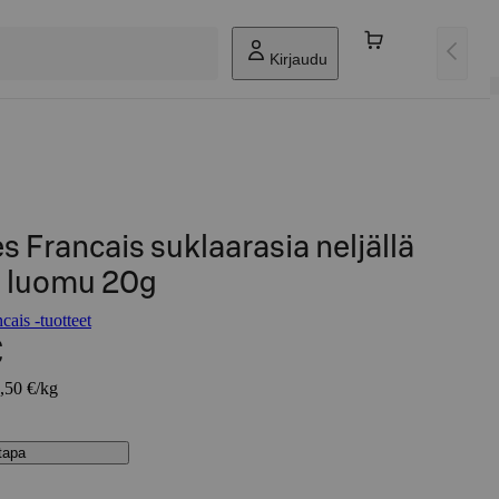
Kirjaudu
s Francais suklaarasia neljällä
a luomu 20g
ais -tuotteet
€
7,50 €/kg
stapa