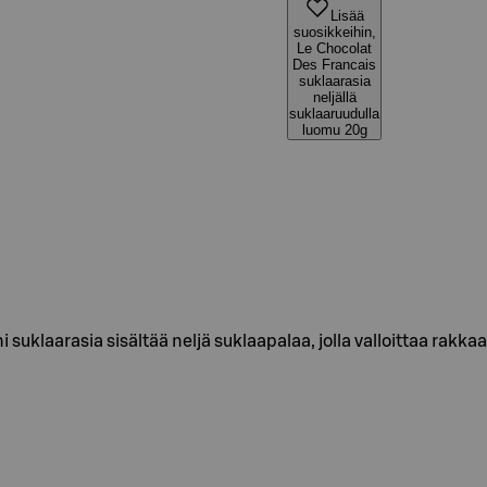
Lisää
suosikkeihin,
Le Chocolat
Des Francais
suklaarasia
neljällä
suklaaruudulla
luomu 20g
i suklaarasia sisältää neljä suklaapalaa, jolla valloittaa rakk