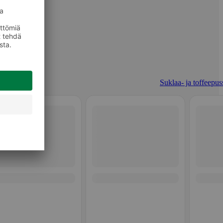
Suklaa- ja toffeepuss