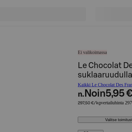
Ei valikoimassa
Le Chocolat De
suklaaruudull
Kaikki Le Chocolat Des Franc
Noin
5,95 
n.
vertailuhinta 29
297,50 €/kg
Valitse toimitu