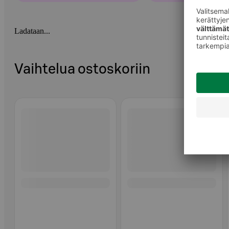
Ladataan...
Vaihtelua ostoskoriin
Ohita listaus