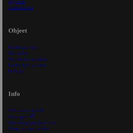
Myymälät
Asiakaspalvelu
Ohjeet
Ensitilaajan ohjeet
Näin maksat
Näin tilaat ja muokkaat
Kaikki ohjeet ja vinkit
In English
Info
S-Business yrityksille
Oiva-raportit
Osuuskauppojen yhteystiedot
Tilaus- ja toimitusehdot