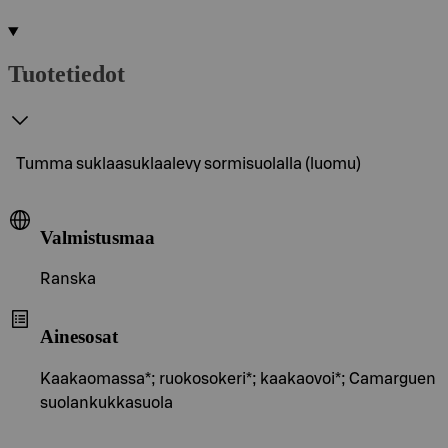
Tuotetiedot
Tumma suklaasuklaalevy sormisuolalla (luomu)
Valmistusmaa
Ranska
Ainesosat
Kaakaomassa*; ruokosokeri*; kaakaovoi*; Camarguen
suolankukkasuola