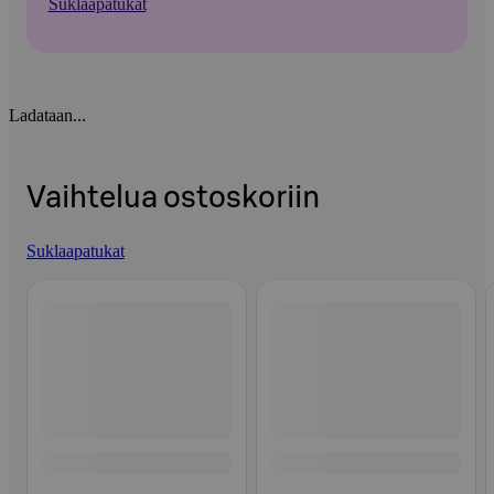
Suklaapatukat
Ladataan...
Vaihtelua ostoskoriin
Suklaapatukat
Ohita listaus