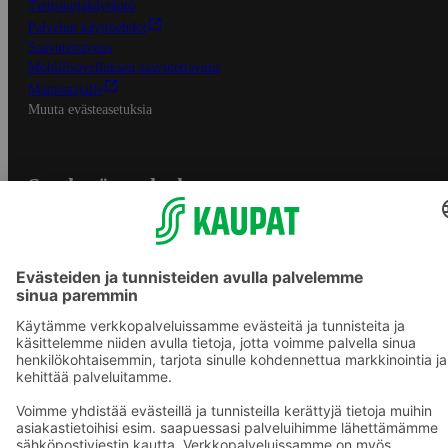
Tietosuojakäytäntö
Palvelun käyttöehdot
Saavutettavuus
Mobiilisovelluksen saavutettavuus
Mainostajalle
Muuta evästeasetuksia
S-ryhmän palvelut
S-ryhmä
Asiakasomistajuus
Yhteishyvä Ruoka -sovellus
S-ostoslista -sovellus
Prisma.fi
Sokos.fi
S-Pankki
Yhteishyvä
Sokos Hotels
Raflaamo