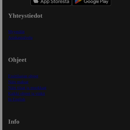
Yhteystiedot
Myymälät
Asiakaspalvelu
Ohjeet
Ensitilaajan ohjeet
Näin maksat
Näin tilaat ja muokkaat
Kaikki ohjeet ja vinkit
In English
Info