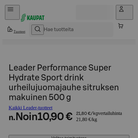
Hyppää sisältöön
Tuotteet
Leader Performance Super
Hydrate Sport drink
urheilujuomajauhe sitruksen
makuinen 500 g
Kaikki Leader-tuotteet
vertailuhinta
Noin
10,90 €
21,80 €/kg
n.
21,80 €/kg