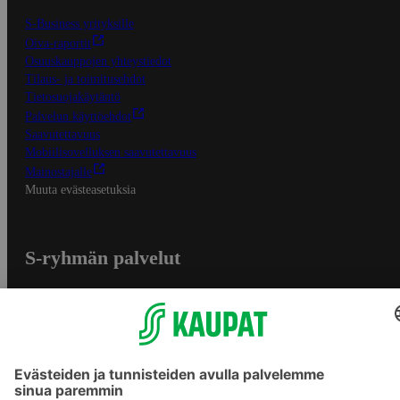
S-Business yrityksille
Oiva-raportit
Osuuskauppojen yhteystiedot
Tilaus- ja toimitusehdot
Tietosuojakäytäntö
Palvelun käyttöehdot
Saavutettavuus
Mobiilisovelluksen saavutettavuus
Mainostajalle
Muuta evästeasetuksia
S-ryhmän palvelut
S-ryhmä
Asiakasomistajuus
Yhteishyvä Ruoka -sovellus
S-ostoslista -sovellus
Prisma.fi