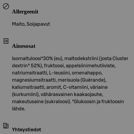
Allergeenit
Maito, Soijapavut
Ainesosat
Isomaltuloosi*30% (eu), maltodekstriini (josta Cluster
dextrin® 52%), fruktoosi, appelsiinimehutiiviste,
natriumsitraatti, L-leusiini, omenahappo,
magnesiumsitraatti, merisuola (Guérande),
kaliumsitraatti, aromit, C-vitamiini, väriaine
(kurkumiini), vähärasvainen kaakaojauhe,
makeutusaine (sukraloosi). *Glukoosin ja fruktoosin
lähde.
Yhteystiedot