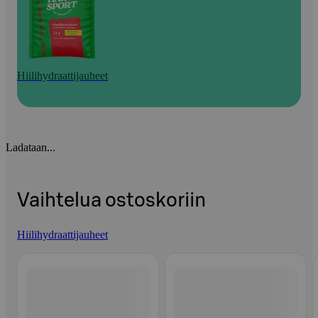
Hiilihydraattijauheet
Ladataan...
Vaihtelua ostoskoriin
Hiilihydraattijauheet
Ohita listaus