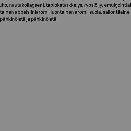
jauho, nautakollageeni, tapiokatärkkelys, rypsiöljy, emulgointia
inen appelsiiniaromi, luontainen aromi, suola, säilöntäaine (k
apähkinöistä ja pähkinöistä.