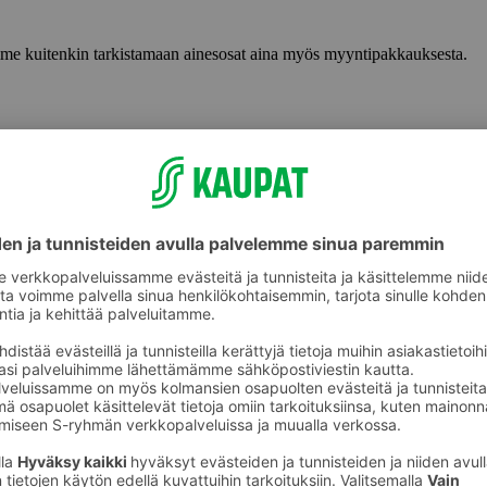
lemme kuitenkin tarkistamaan ainesosat aina myös myyntipakkauksesta.