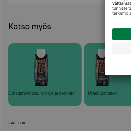
Katso myös
Urheiluravinteet, terveys ja itsehoito
Urheiluravinteet
Ladataan...