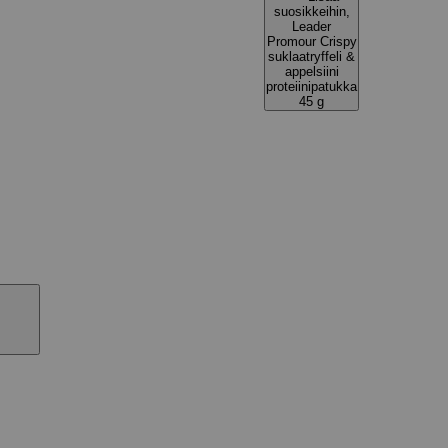
suosikkeihin,
Leader
Promour Crispy
suklaatryffeli &
appelsiini
proteiinipatukka
45 g