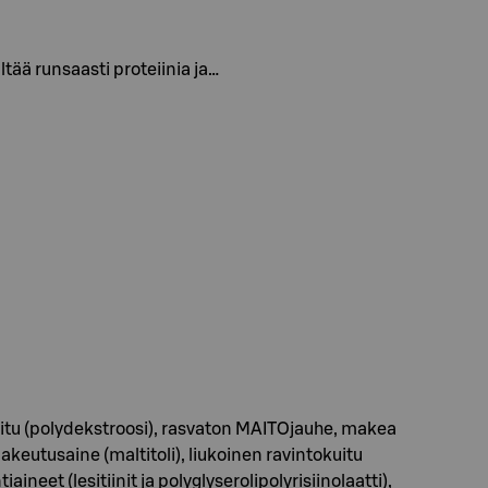
tää runsaasti proteiinia ja…
kuitu (polydekstroosi), rasvaton MAITOjauhe, makea
keutusaine (maltitoli), liukoinen ravintokuitu
eet (lesitiinit ja polyglyserolipolyrisiinolaatti),