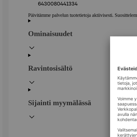
6430080441334
Päivitämme palvelun tuotetietoja aktiivisesti. Suositte
Ominaisuudet
Ravintosisältö
Sijainti myymälässä