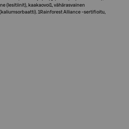
ine (lesitiinit), kaakaovoi1, vähärasvainen
aliumsorbaatti). 1Rainforest Alliance -sertifioitu,