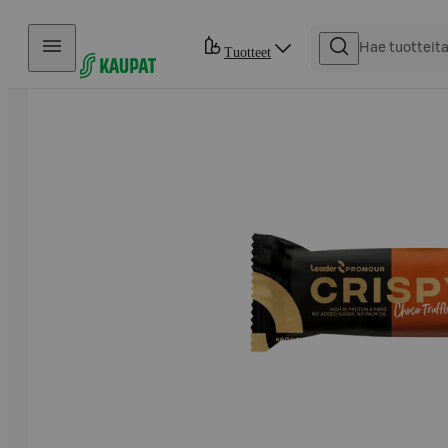
Hyppää sisältöön
Tuotteet