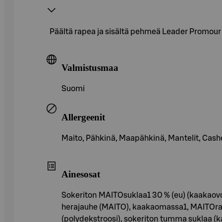
Päältä rapea ja sisältä pehmeä Leader Promour C
Valmistusmaa
Suomi
Allergeenit
Maito, Pähkinä, Maapähkinä, Mantelit, Cas
Ainesosat
Sokeriton MAITOsuklaa1 30 % (eu) (kaakaovoi
herajauhe (MAITO), kaakaomassa1, MAITOrasva,
(polydekstroosi), sokeriton tumma suklaa (kaa