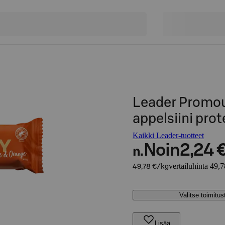
Leader Promour
appelsiini prot
Kaikki Leader-tuotteet
Noin
2,24 
n.
vertailuhinta 49,
49,78 €/kg
Valitse toimitu
Lisää