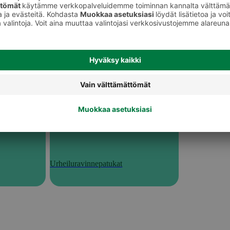
Urheiluravinnepatukat