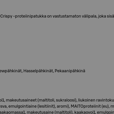
rispy -proteiinipatukka on vastustamaton välipala, joka sisäl
hewpähkinät, Hasselpähkinät, Pekaanipähkinä
1, makeutusaineet (maltitoli, sukraloosi), liukoinen ravinto
 emulgointiaine (lesitiinit), aromi), MAITOproteiinit (eu), ma
kaomassa1, makeutusaine (maltitoli), kaakaovoi1, emulgointiain