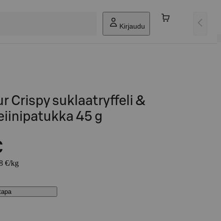
Kirjaudu
 Crispy suklaatryffeli &
eiinipatukka 45 g
€
78 €/kg
stapa