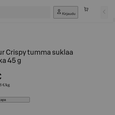
Kirjaudu
r Crispy tumma suklaa
ka 45 g
€
78 €/kg
stapa