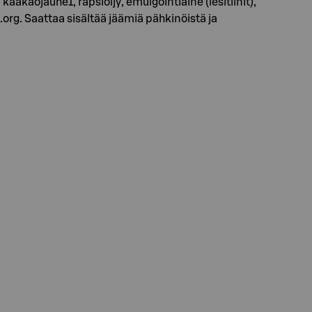
kaakaojauhe1, rapsiöljy, emulgointiaine (lesitiinit),
a.org. Saattaa sisältää jäämiä pähkinöistä ja