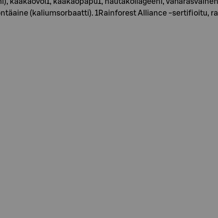
aromi), kaakaovoi1, kaakaopapu1, nautakollageeni, vähärasvainen 
ntäaine (kaliumsorbaatti). 1Rainforest Alliance -sertifioitu, r