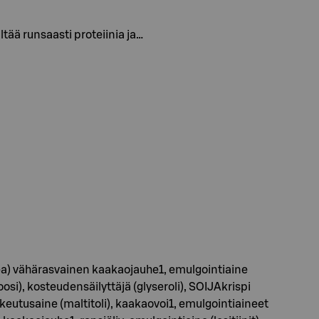
tää runsaasti proteiinia ja…
ea) vähärasvainen kaakaojauhe1, emulgointiaine
oosi), kosteudensäilyttäjä (glyseroli), SOIJAkrispi
eutusaine (maltitoli), kaakaovoi1, emulgointiaineet