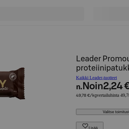
Leader Promou
proteiinipatuk
Kaikki Leader-tuotteet
Noin
2,24 
n.
vertailuhinta 49,
49,78 €/kg
Valitse toimitu
Lisää