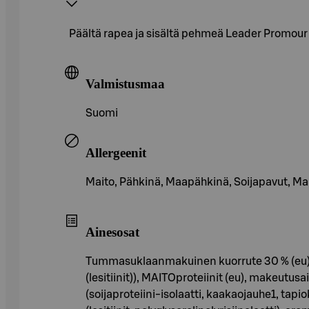
Päältä rapea ja sisältä pehmeä Leader Promour C
Valmistusmaa
Suomi
Allergeenit
Maito, Pähkinä, Maapähkinä, Soijapavut, M
Ainesosat
Tummasuklaanmakuinen kuorrute 30 % (eu) (
(lesitiinit)), MAITOproteiinit (eu), makeutusa
(soijaproteiini-isolaatti, kaakaojauhe1, ta