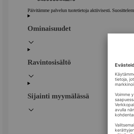
Päivitämme palvelun tuotetietoja aktiivisesti. Suositte
Ominaisuudet
Ravintosisältö
Sijainti myymälässä