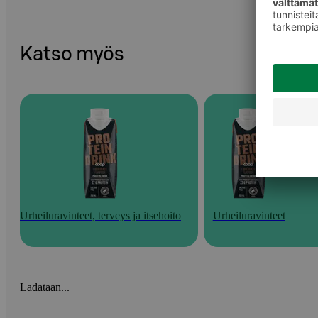
Katso myös
Urheiluravinteet, terveys ja itsehoito
Urheiluravinteet
Ladataan...