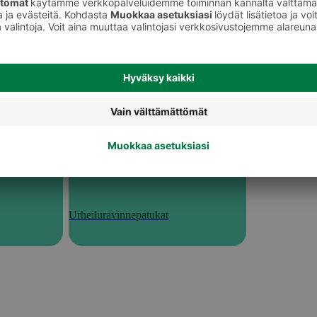
Urheiluravinnepatukat