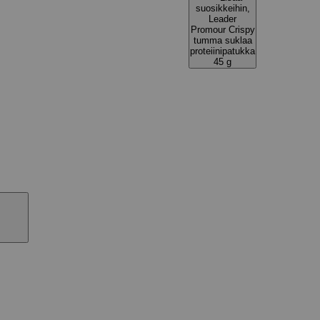
suosikkeihin,
Leader
Promour Crispy
tumma suklaa
proteiinipatukka
45 g