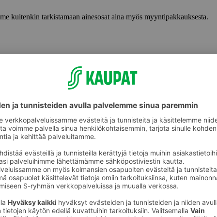
lemme kuitenkin tarkistamaan ainesosat aina myös myyntipakkauksesta.