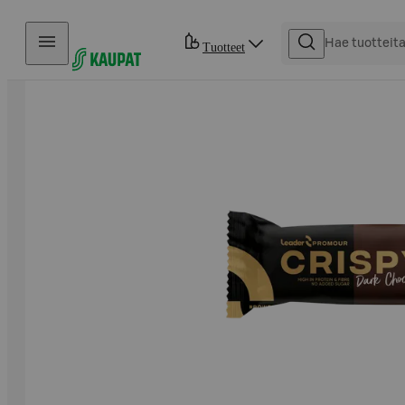
Hyppää sisältöön
Tuotteet