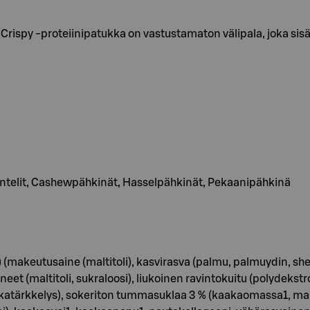
rispy -proteiinipatukka on vastustamaton välipala, joka sisäl
antelit, Cashewpähkinät, Hasselpähkinät, Pekaanipähkinä
makeutusaine (maltitoli), kasvirasva (palmu, palmuydin, sh
ineet (maltitoli, sukraloosi), liukoinen ravintokuitu (polydekstr
piokatärkkelys), sokeriton tummasuklaa 3 % (kaakaomassa1, mak