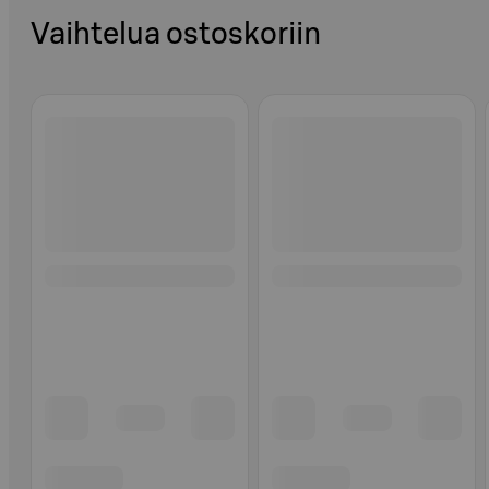
Vaihtelua ostoskoriin
Ohita listaus