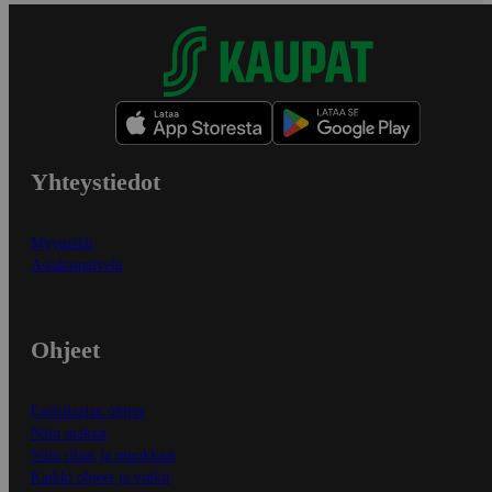
Yhteystiedot
Myymälät
Asiakaspalvelu
Ohjeet
Ensitilaajan ohjeet
Näin maksat
Näin tilaat ja muokkaat
Kaikki ohjeet ja vinkit