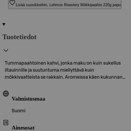
Lisää suosikkeihin, Lehmus Roastery Mökkipaahto 220g papu
Tuotetiedot
Tummapaahtoinen kahvi, jonka maku on kuin sukellus
iltauinnille ja suutuntuma miellyttävä kuin
mökkivaatteista se rakkain. Aromeissa käen kukunnan…
Valmistusmaa
Suomi
Ainesosat