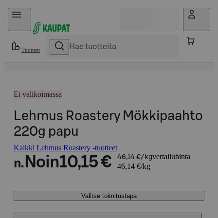
Hyppää sisältöön
Tuotteet
Ei valikoimassa
Lehmus Roastery Mökkipaahto
220g papu
Kaikki Lehmus Roastery -tuotteet
vertailuhinta
Noin
10,15 €
46,14 €/kg
n.
46,14 €/kg
Valitse toimitustapa