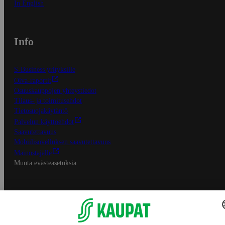
In English
Info
S-Business yrityksille
Oiva-raportit
Osuuskauppojen yhteystiedot
Tilaus- ja toimitusehdot
Tietosuojakäytäntö
Palvelun käyttöehdot
Saavutettavuus
Mobiilisovelluksen saavutettavuus
Mainostajalle
Muuta evästeasetuksia
S-ryhmän palvelut