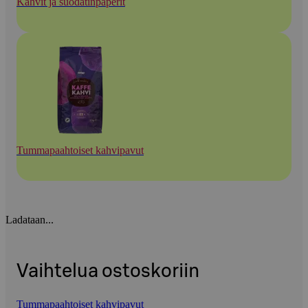
Kahvit ja suodatinpaperit
Tummapaahtoiset kahvipavut
Ladataan...
Vaihtelua ostoskoriin
Tummapaahtoiset kahvipavut