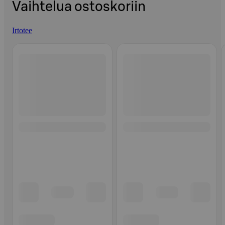
Vaihtelua ostoskoriin
Irtotee
Ohita listaus