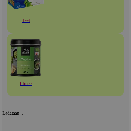
Teet
Irtotee
Ladataan...