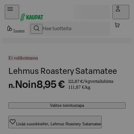
Hyppää sisältöön
Tuotteet
Ei valikoimassa
Lehmus Roastery Satamatee
vertailuhinta
Noin
8,95 €
111,87 €/kg
n.
111,87 €/kg
Valitse toimitustapa
Lisää suosikkeihin, Lehmus Roastery Satamatee