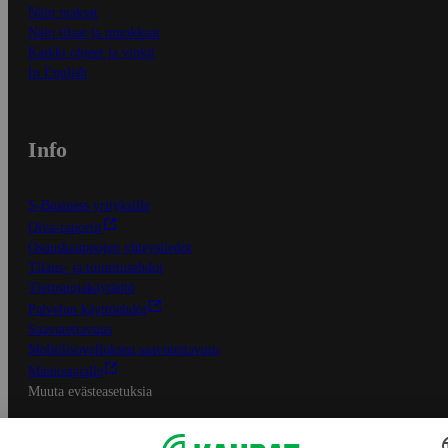
Näin maksat
Näin tilaat ja muokkaat
Kaikki ohjeet ja vinkit
In English
Info
S-Business yrityksille
Oiva-raportit
Osuuskauppojen yhteystiedot
Tilaus- ja toimitusehdot
Tietosuojakäytäntö
Palvelun käyttöehdot
Saavutettavuus
Mobiilisovelluksen saavutettavuus
Mainostajalle
Muuta evästeasetuksia