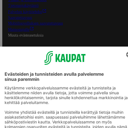
Tietosuojakäytäntö
Palvelun käyttöehdot
Saavutettavuus
Mobiilisovelluksen saavutettavuus
Mainostajalle
Muuta evästeasetuksia
S-ryhmän palvelut
S-ryhmä
Asiakasomistajuus
Yhteishyvä Ruoka -sovellus
S-ostoslista -sovellus
Prisma.fi
Sokos.fi
S-Pankki
Yhteishyvä
Sokos Hotels