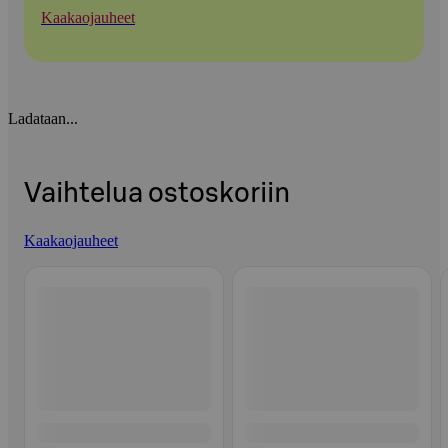
Kaakaojauheet
Ladataan...
Vaihtelua ostoskoriin
Kaakaojauheet
Ohita listaus