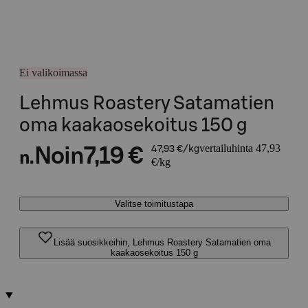
Ei valikoimassa
Lehmus Roastery Satamatien
oma kaakaosekoitus 150 g
vertailuhinta 47,93
Noin
7,19 €
47,93 €/kg
n.
€/kg
Valitse toimitustapa
Lisää suosikkeihin, Lehmus Roastery Satamatien oma
kaakaosekoitus 150 g