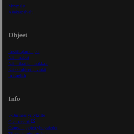
Myymälät
Asiakaspalvelu
Ohjeet
Ensitilaajan ohjeet
Näin maksat
Näin tilaat ja muokkaat
Kaikki ohjeet ja vinkit
In English
Info
S-Business yrityksille
Oiva-raportit
Osuuskauppojen yhteystiedot
Tilaus- ja toimitusehdot