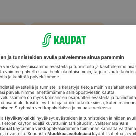
a hunaja
Hunajat