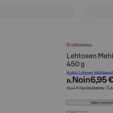
Ei valikoimassa
Lehtosen Mehil
450 g
Kaikki Lehtosen Mehiläistarh
Noin
6,95 
n.
vertailuhinta 15,4
15,44 €/kg
Valitse toimitu