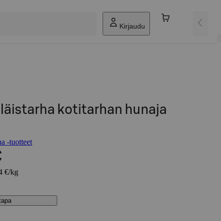
Kirjaudu
äistarha kotitarhan hunaja
a -tuotteet
€
4 €/kg
stapa