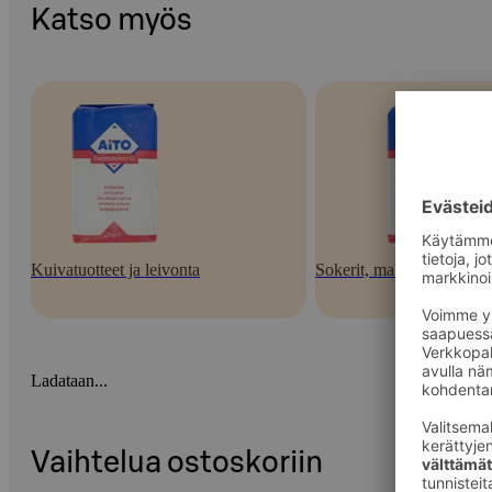
Katso myös
Kuivatuotteet ja leivonta
Sokerit, makeutusaineet j
Ladataan...
Vaihtelua ostoskoriin