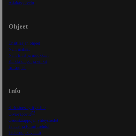
Asiakaspalvelu
Ohjeet
Ensitilaajan ohjeet
Näin maksat
Näin tilaat ja muokkaat
Kaikki ohjeet ja vinkit
In English
Info
S-Business yrityksille
Oiva-raportit
Osuuskauppojen yhteystiedot
Tilaus- ja toimitusehdot
Tietosuojakäytäntö