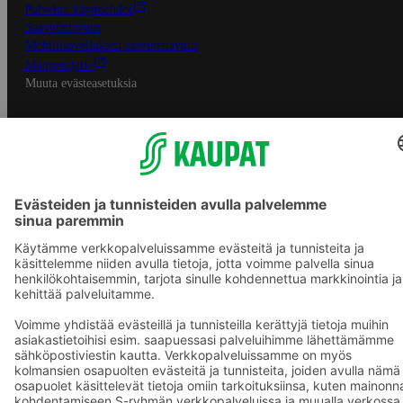
Palvelun käyttöehdot
Saavutettavuus
Mobiilisovelluksen saavutettavuus
Mainostajalle
Muuta evästeasetuksia
S-ryhmän palvelut
S-ryhmä
Asiakasomistajuus
Yhteishyvä Ruoka -sovellus
S-ostoslista -sovellus
Prisma.fi
Sokos.fi
S-Pankki
Yhteishyvä
Sokos Hotels
Raflaamo