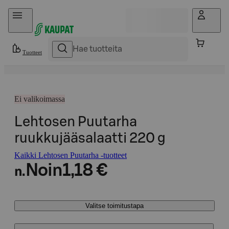
Hyppää sisältöön
Tuotteet
Ei valikoimassa
Lehtosen Puutarha
ruukkujääsalaatti 220 g
Kaikki Lehtosen Puutarha -tuotteet
Noin
1,18 €
n.
Valitse toimitustapa