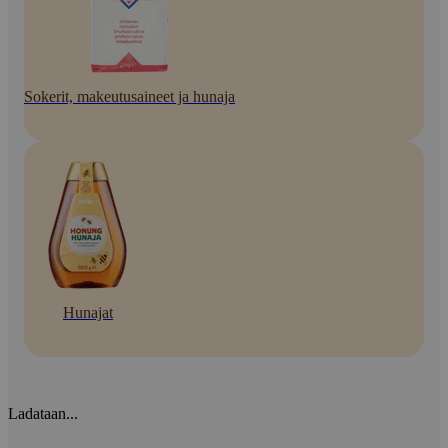
Sokerit, makeutusaineet ja hunaja
Hunajat
Ladataan...