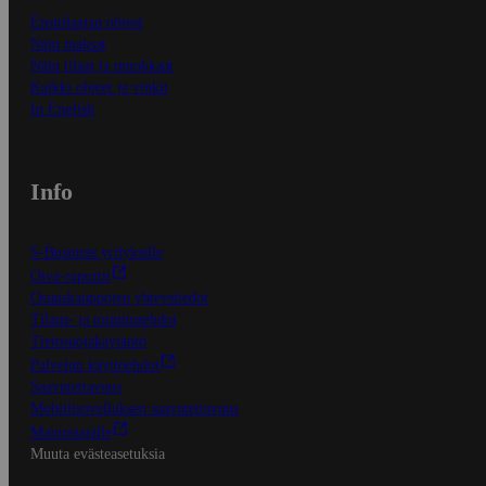
Ensitilaajan ohjeet
Näin maksat
Näin tilaat ja muokkaat
Kaikki ohjeet ja vinkit
In English
Info
S-Business yrityksille
Oiva-raportit
Osuuskauppojen yhteystiedot
Tilaus- ja toimitusehdot
Tietosuojakäytäntö
Palvelun käyttöehdot
Saavutettavuus
Mobiilisovelluksen saavutettavuus
Mainostajalle
Muuta evästeasetuksia