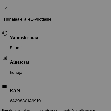
Hunajaa ei alle 1-vuotiaille.
Valmistusmaa
Suomi
Ainesosat
hunaja
EAN
6429830146919
Päivitämme palvelun tuotetietoja aktiivisesti. Suosittelemme