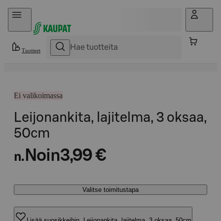
Hyppää sisältöön
Tuotteet
Ei valikoimassa
Leijonankita, lajitelma, 3 oksaa,
50cm
Noin
3,99 €
n.
Valitse toimitustapa
Lisää suosikkeihin, Leijonankita, lajitelma, 3 oksaa, 50cm