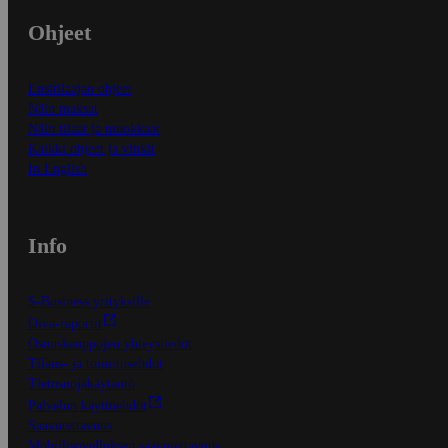
Ohjeet
Ensitilaajan ohjeet
Näin maksat
Näin tilaat ja muokkaat
Kaikki ohjeet ja vinkit
In English
Info
S-Business yrityksille
Oiva-raportit
Osuuskauppojen yhteystiedot
Tilaus- ja toimitusehdot
Tietosuojakäytäntö
Palvelun käyttöehdot
Saavutettavuus
Mobiilisovelluksen saavutettavuus