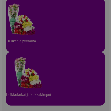
Kukat ja puutarha
Leikkokukat ja kukkakimput