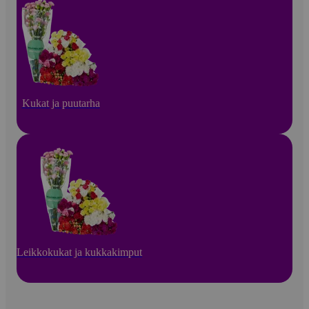
Kukat ja puutarha
Leikkokukat ja kukkakimput