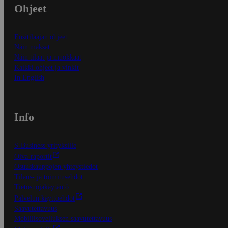
Ohjeet
Ensitilaajan ohjeet
Näin maksat
Näin tilaat ja muokkaat
Kaikki ohjeet ja vinkit
In English
Info
S-Business yrityksille
Oiva-raportit
Osuuskauppojen yhteystiedot
Tilaus- ja toimitusehdot
Tietosuojakäytäntö
Palvelun käyttöehdot
Saavutettavuus
Mobiilisovelluksen saavutettavuus