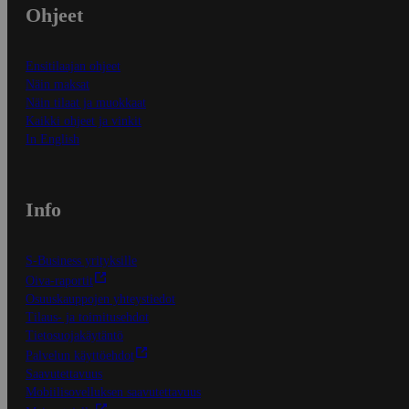
Ohjeet
Ensitilaajan ohjeet
Näin maksat
Näin tilaat ja muokkaat
Kaikki ohjeet ja vinkit
In English
Info
S-Business yrityksille
Oiva-raportit
Osuuskauppojen yhteystiedot
Tilaus- ja toimitusehdot
Tietosuojakäytäntö
Palvelun käyttöehdot
Saavutettavuus
Mobiilisovelluksen saavutettavuus