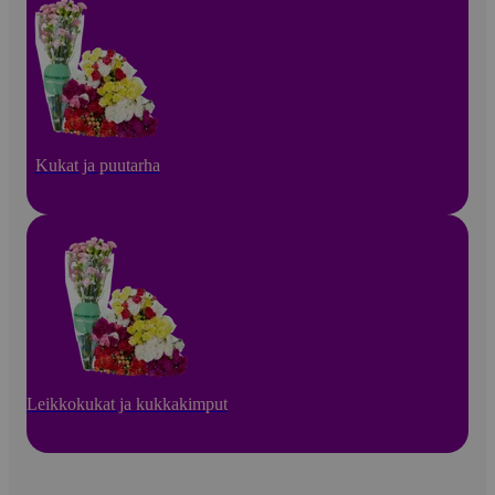
Kukat ja puutarha
Leikkokukat ja kukkakimput