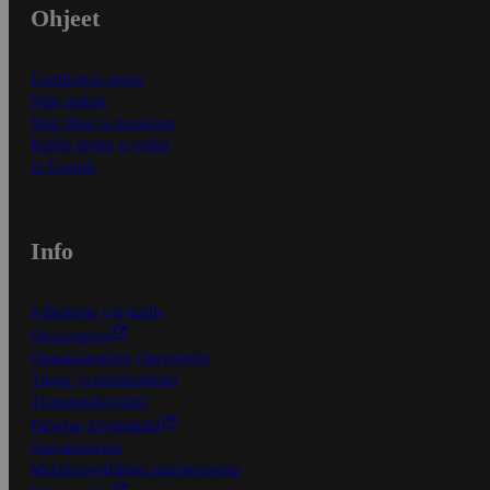
Ohjeet
Ensitilaajan ohjeet
Näin maksat
Näin tilaat ja muokkaat
Kaikki ohjeet ja vinkit
In English
Info
S-Business yrityksille
Oiva-raportit
Osuuskauppojen yhteystiedot
Tilaus- ja toimitusehdot
Tietosuojakäytäntö
Palvelun käyttöehdot
Saavutettavuus
Mobiilisovelluksen saavutettavuus