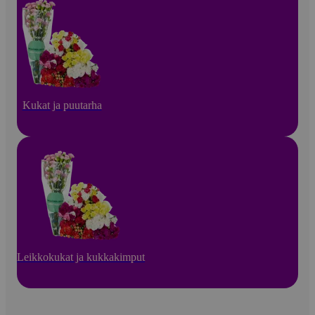
Kukat ja puutarha
Leikkokukat ja kukkakimput