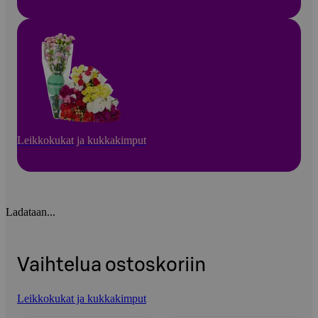
Leikkokukat ja kukkakimput
Ladataan...
Vaihtelua ostoskoriin
Leikkokukat ja kukkakimput
Ohita listaus