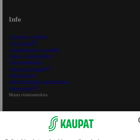
Info
S-Business yrityksille
Oiva-raportit
Osuuskauppojen yhteystiedot
Tilaus- ja toimitusehdot
Tietosuojakäytäntö
Palvelun käyttöehdot
Saavutettavuus
Mobiilisovelluksen saavutettavuus
Mainostajalle
Muuta evästeasetuksia
S-ryhmän palvelut
S-ryhmä