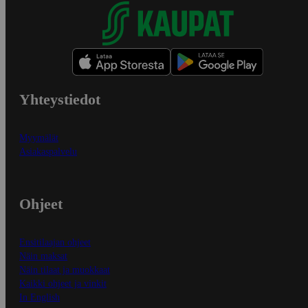
Yhteystiedot
Myymälät
Asiakaspalvelu
Ohjeet
Ensitilaajan ohjeet
Näin maksat
Näin tilaat ja muokkaat
Kaikki ohjeet ja vinkit
In English