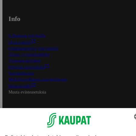
Info
S-Business yrityksille
Oiva-raportit
Osuuskauppojen yhteystiedot
Tilaus- ja toimitusehdot
Tietosuojakäytäntö
Palvelun käyttöehdot
Saavutettavuus
Mobiilisovelluksen saavutettavuus
Mainostajalle
Muuta evästeasetuksia
S-ryhmän palvelut
S-ryhmä