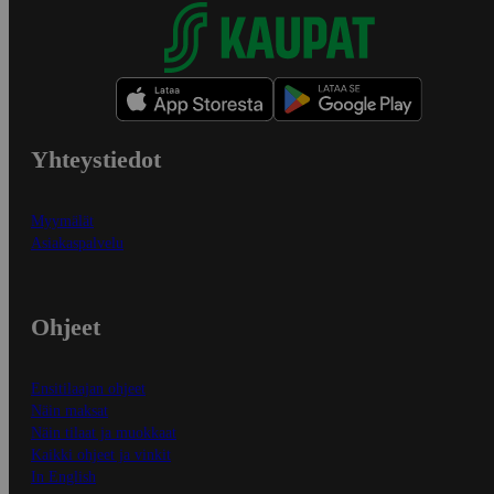
Yhteystiedot
Myymälät
Asiakaspalvelu
Ohjeet
Ensitilaajan ohjeet
Näin maksat
Näin tilaat ja muokkaat
Kaikki ohjeet ja vinkit
In English