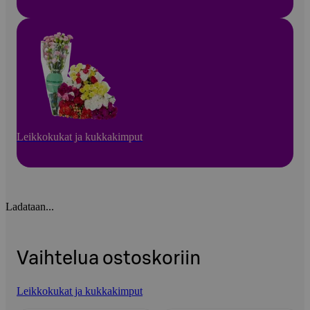
Leikkokukat ja kukkakimput
Ladataan...
Vaihtelua ostoskoriin
Leikkokukat ja kukkakimput
Ohita listaus