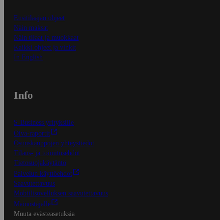
Ensitilaajan ohjeet
Näin maksat
Näin tilaat ja muokkaat
Kaikki ohjeet ja vinkit
In English
Info
S-Business yrityksille
Oiva-raportit
Osuuskauppojen yhteystiedot
Tilaus- ja toimitusehdot
Tietosuojakäytäntö
Palvelun käyttöehdot
Saavutettavuus
Mobiilisovelluksen saavutettavuus
Mainostajalle
Muuta evästeasetuksia