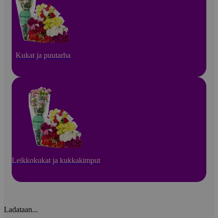
Kukat ja puutarha
Leikkokukat ja kukkakimput
Ladataan...