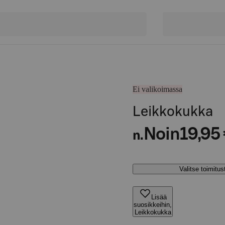
Ei valikoimassa
Leikkokukka
Noin
19,95
n.
Valitse toimitu
Lisää
suosikkeihin,
Leikkokukka