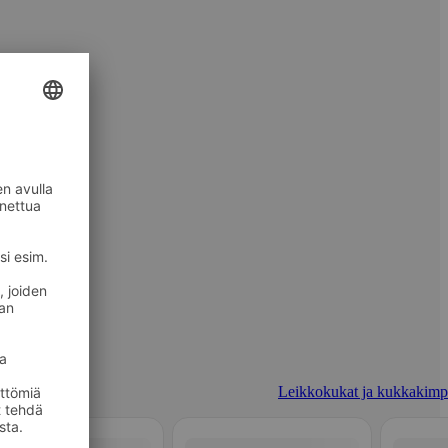
Leikkokukat ja kukkakimp