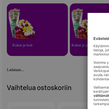
Kukat ja koti
Kukat ja puutarha
Ladataan...
Vaihtelua ostoskoriin
Ohita listaus