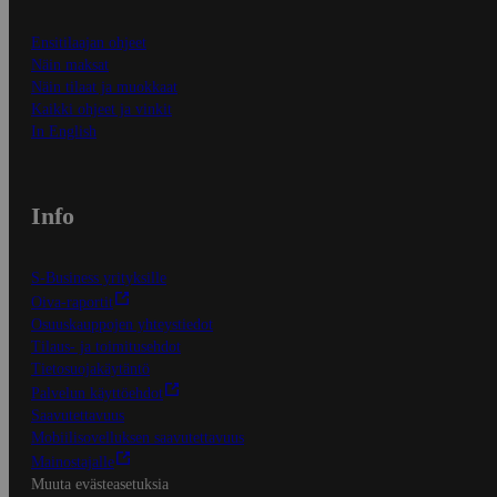
Ensitilaajan ohjeet
Näin maksat
Näin tilaat ja muokkaat
Kaikki ohjeet ja vinkit
In English
Info
S-Business yrityksille
Oiva-raportit
Osuuskauppojen yhteystiedot
Tilaus- ja toimitusehdot
Tietosuojakäytäntö
Palvelun käyttöehdot
Saavutettavuus
Mobiilisovelluksen saavutettavuus
Mainostajalle
Muuta evästeasetuksia