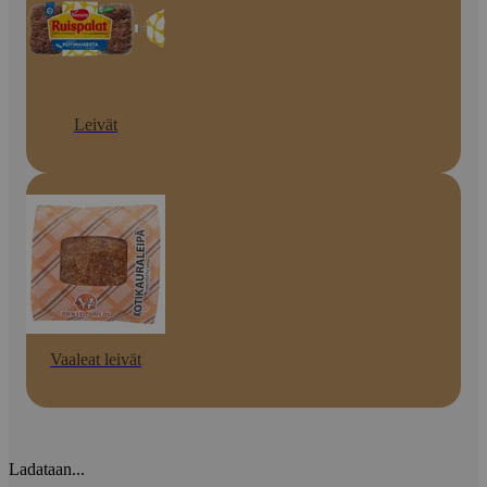
Leivät
Vaaleat leivät
Ladataan...