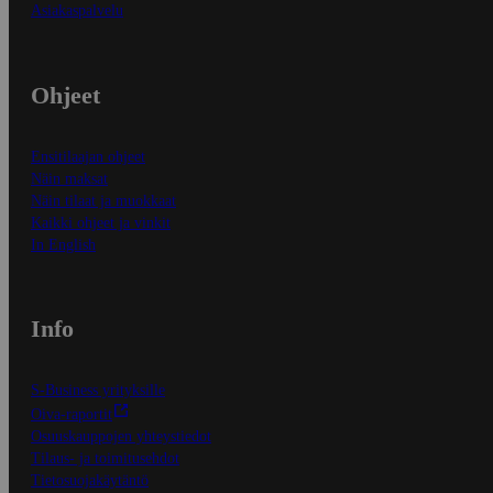
Asiakaspalvelu
Ohjeet
Ensitilaajan ohjeet
Näin maksat
Näin tilaat ja muokkaat
Kaikki ohjeet ja vinkit
In English
Info
S-Business yrityksille
Oiva-raportit
Osuuskauppojen yhteystiedot
Tilaus- ja toimitusehdot
Tietosuojakäytäntö