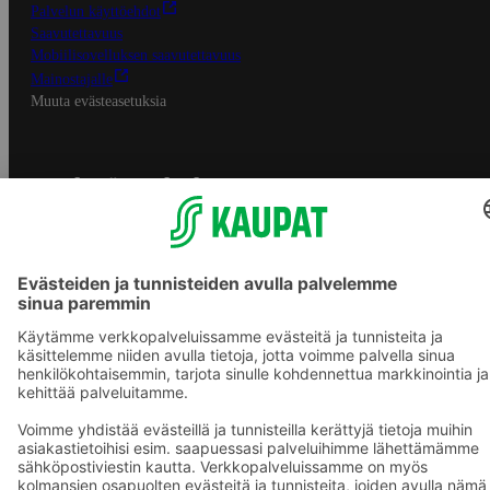
Palvelun käyttöehdot
Saavutettavuus
Mobiilisovelluksen saavutettavuus
Mainostajalle
Muuta evästeasetuksia
S-ryhmän palvelut
S-ryhmä
Asiakasomistajuus
Yhteishyvä Ruoka -sovellus
S-ostoslista -sovellus
Prisma.fi
Sokos.fi
S-Pankki
Yhteishyvä
Sokos Hotels
Raflaamo