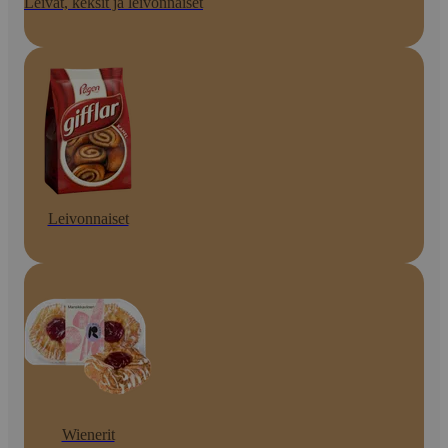
Leivät, keksit ja leivonnaiset
Leivonnaiset
Wienerit