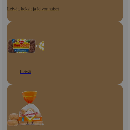
Leivät, keksit ja leivonnaiset
Leivät