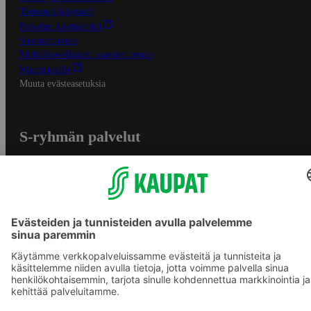
Tietosuojakäytäntö
Palvelun käyttöehdot
Saavutettavuus
Mobiilisovelluksen saavutettavuus
Mainostajalle
Muuta evästeasetuksia
S-ryhmän palvelut
S-ryhmä
Asiakasomistajuus
Yhteishyvä Ruoka -sovellus
S-ostoslista -sovellus
Prisma.fi
Sokos.fi
S-Pankki
Yhteishyvä
Sokos Hotels