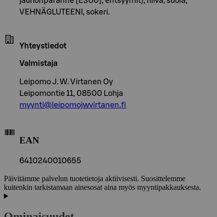
jauhonparanne [E300], entsyymit), hiiva, suola,
VEHNÄGLUTEENI, sokeri.
Yhteystiedot
Valmistaja
Leipomo J. W. Virtanen Oy
Leipomontie 11, 08500 Lohja
myynti@leipomojwvirtanen.fi
EAN
6410240010655
Päivitämme palvelun tuotetietoja aktiivisesti. Suosittelemme
kuitenkin tarkistamaan ainesosat aina myös myyntipakkauksesta.
Ominaisuudet