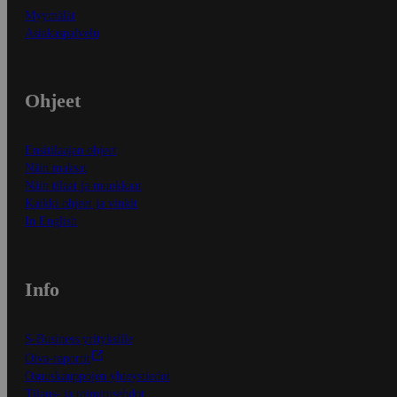
Myymälät
Asiakaspalvelu
Ohjeet
Ensitilaajan ohjeet
Näin maksat
Näin tilaat ja muokkaat
Kaikki ohjeet ja vinkit
In English
Info
S-Business yrityksille
Oiva-raportit
Osuuskauppojen yhteystiedot
Tilaus- ja toimitusehdot