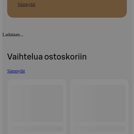
Sämpylät
Ladataan...
Vaihtelua ostoskoriin
Sämpylät
Ohita listaus