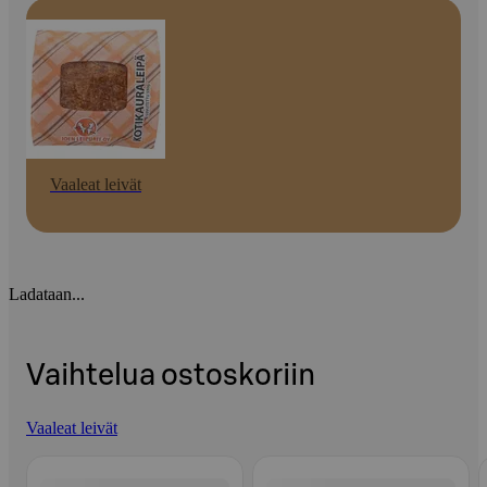
Vaaleat leivät
Ladataan...
Vaihtelua ostoskoriin
Vaaleat leivät
Ohita listaus