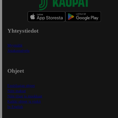
Yhteystiedot
Myymälät
Asiakaspalvelu
Ohjeet
Ensitilaajan ohjeet
Näin maksat
Näin tilaat ja muokkaat
Kaikki ohjeet ja vinkit
In English