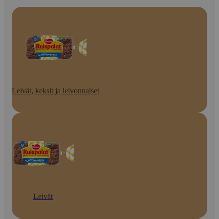
Leivät, keksit ja leivonnaiset
Leivät