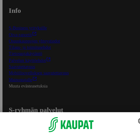
Info
S-Business yrityksille
Oiva-raportit
Osuuskauppojen yhteystiedot
Tilaus- ja toimitusehdot
Tietosuojakäytäntö
Palvelun käyttöehdot
Saavutettavuus
Mobiilisovelluksen saavutettavuus
Mainostajalle
Muuta evästeasetuksia
S-ryhmän palvelut
S-ryhmä
Asiakasomistajuus