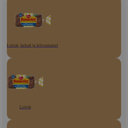
Leivät, keksit ja leivonnaiset
Leivät