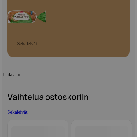
Sekaleivät
Ladataan...
Vaihtelua ostoskoriin
Sekaleivät
Ohita listaus