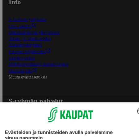
Info
S-Business yrityksille
Oiva-raportit
Osuuskauppojen yhteystiedot
Tilaus- ja toimitusehdot
Tietosuojakäytäntö
Palvelun käyttöehdot
Saavutettavuus
Mobiilisovelluksen saavutettavuus
Mainostajalle
Muuta evästeasetuksia
S-ryhmän palvelut
S-ryhmä
Asiakasomistajuus
Yhteishyvä Ruoka -sovellus