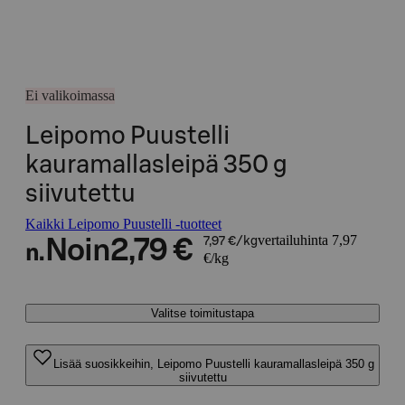
Ei valikoimassa
Leipomo Puustelli
kauramallasleipä 350 g
siivutettu
Kaikki Leipomo Puustelli -tuotteet
vertailuhinta 7,97
Noin
2,79 €
7,97 €/kg
n.
€/kg
Valitse toimitustapa
Lisää suosikkeihin, Leipomo Puustelli kauramallasleipä 350 g
siivutettu