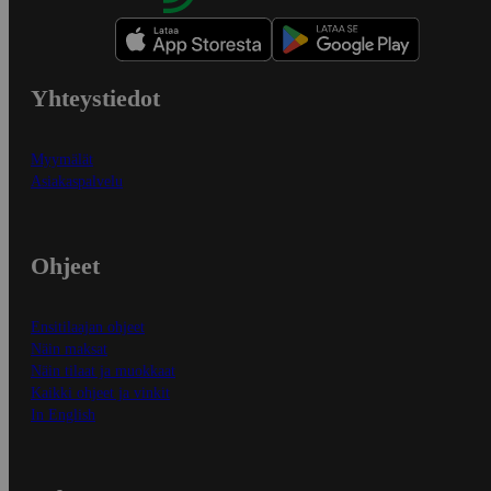
Yhteystiedot
Myymälät
Asiakaspalvelu
Ohjeet
Ensitilaajan ohjeet
Näin maksat
Näin tilaat ja muokkaat
Kaikki ohjeet ja vinkit
In English