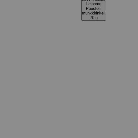
Leipomo
Puustelli
munkkirinkeli
70 g