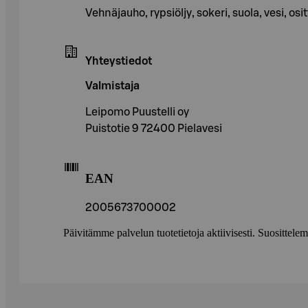
Vehnäjauho, rypsiöljy, sokeri, suola, vesi, 
Yhteystiedot
Valmistaja
Leipomo Puustelli oy
Puistotie 9 72400 Pielavesi
EAN
2005673700002
Päivitämme palvelun tuotetietoja aktiivisesti. Suositte