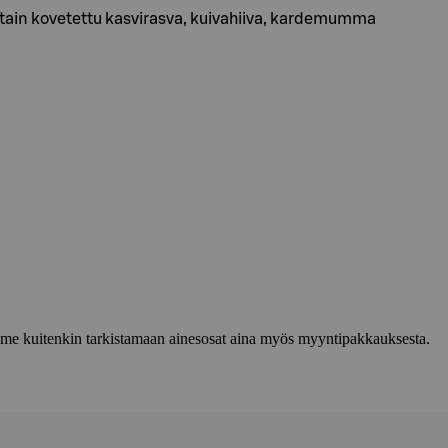
osittain kovetettu kasvirasva, kuivahiiva, kardemumma
lemme kuitenkin tarkistamaan ainesosat aina myös myyntipakkauksesta.