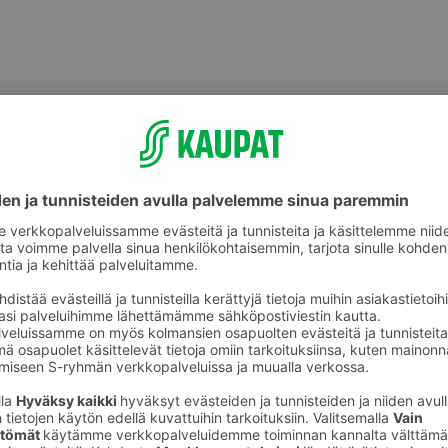
Makeat leivonnaiset