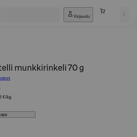
Kirjaudu
lli munkkirinkeli 70 g
otteet
€
3 €/kg
stapa