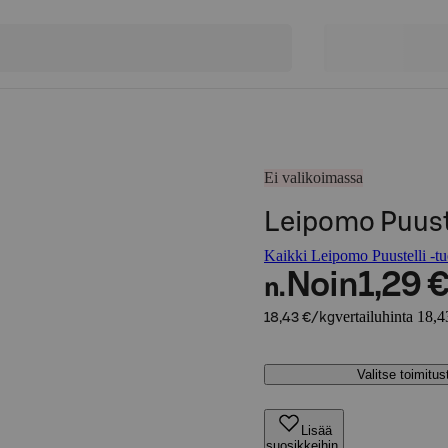
Ei valikoimassa
Leipomo Puuste
Kaikki Leipomo Puustelli -tu
Noin
1,29 
n.
vertailuhinta 18,4
18,43 €/kg
Valitse toimitu
Lisää
suosikkeihin,