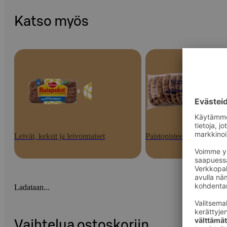
Katso myös
Leivät, keksit ja leivonnaiset
Paistopisteen tuotteet
Ladataan...
Vaihtelua ostoskoriin