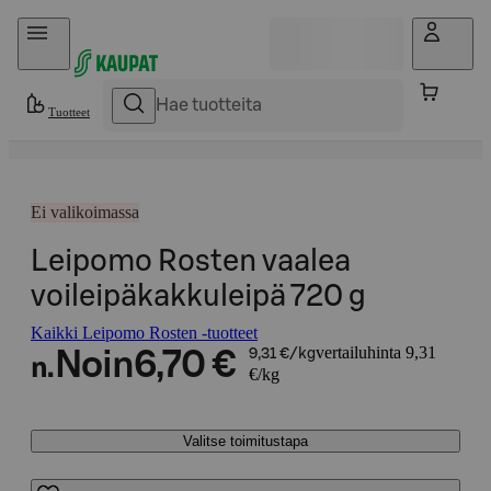
Hyppää sisältöön
Tuotteet
Ei valikoimassa
Leipomo Rosten vaalea
voileipäkakkuleipä 720 g
Kaikki Leipomo Rosten -tuotteet
vertailuhinta 9,31
Noin
6,70 €
9,31 €/kg
n.
€/kg
Valitse toimitustapa