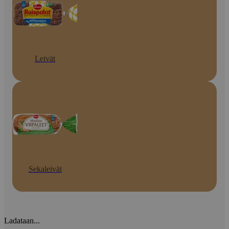
Leivät
Sekaleivät
Ladataan...