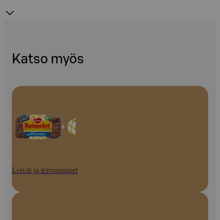
Katso myös
Leivät ja leivonnaiset