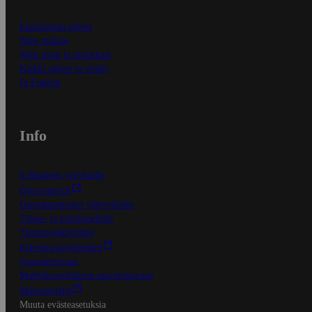
Ensitilaajan ohjeet
Näin maksat
Näin tilaat ja muokkaat
Kaikki ohjeet ja vinkit
In English
Info
S-Business yrityksille
Oiva-raportit
Osuuskauppojen yhteystiedot
Tilaus- ja toimitusehdot
Tietosuojakäytäntö
Palvelun käyttöehdot
Saavutettavuus
Mobiilisovelluksen saavutettavuus
Mainostajalle
Muuta evästeasetuksia